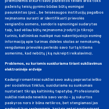
priemonėmis atkurti savo pažeistos teisės arba toks
pažeistų teisių gynimo būdas būtų esmingai
pasunkintas (pvz., be teisėsaugos institucijų pagalbos
neįmanoma surasti ar identifikuoti prievolės
vengiančio asmens, sandoris sąmoningai sudarytas
taip, kad vėliau būtų neįmanoma įrodyti jo tikrojo
turinio, kaltininkas nuslėpė nuo nukentėjusiojo esminę
informaciją apie turimas dideles skolas ar nemokumą,
vengdamas prievolės perleido savo turtą kitiems
asmenims, kad nebūtų į ką nukreipti reikalavimo).
Problemos, su kuriomis susiduriama tiriant sukčiavimus
elektroninėje erdvėje
Kadangi romantiniai sukčiai savo aukų paprastai ieško
per socialinius tinklus, susiduriama su sunkumais
nustatant tikrąją kaltininkų tapatybę. Profesionalūs
sukčiai niekada neveikia savo vardu – jų sukurtos
paskyros nors ir būna netikros, bet stengiamasi jas
padaryti kuo realesnėmis, kartais netgi pasisavinant