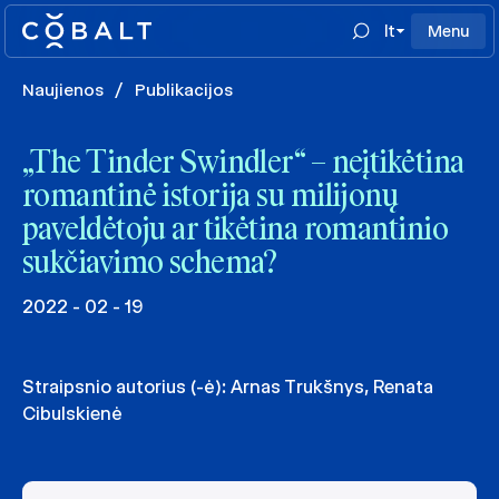
lt
Menu
Naujienos
/
Publikacijos
„The Tinder Swindler“ – neįtikėtina
romantinė istorija su milijonų
paveldėtoju ar tikėtina romantinio
sukčiavimo schema?
2022 - 02 - 19
Straipsnio autorius (-ė):
Arnas Trukšnys
,
Renata
Cibulskienė