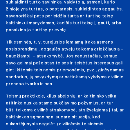
suklaidinti turto savininką, valdytoją, asmenį, kurio
žinioje yra turtas, o pastarasis, suklaidintas apgaulės,
savanoriškai pats perleidžia turtą ar turtinę teisę
kaltininkui manydamas, kad šis turi teisę jį gauti, arba
panaikina jo turtinę prievolę.
Tik esminės, t. y. turėjusios lemiamą įtaką asmens
apsisprendimui, apgaulės atveju taikoma griežčiausia –
baudžiamoji – atsakomybė. Jos nenustačius, asmuo
savo galimai pažeistas teises ir teisėtus interesus gali
ginti kitomis teisinėmis priemonėmis, pvz., ginčydamas
sandorius, jų nevykdymą ar netinkamą vykdymą civilinio
proceso tvarka ir pan.
Teismų praktikoje, kilus abejonių, ar kaltininko veika
atitinka nusikalstamo sukčiavimo požymius, ar turi
būti taikoma civilinė atsakomybė, atsižvelgiama į tai, ar
kaltininkas sąmoningai sudarė situaciją, kad
nukentėjusysis negalėtų civilinėmis teisinėmis