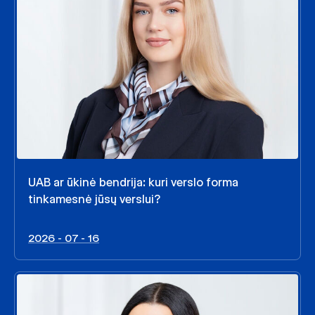
UAB ar ūkinė bendrija: kuri verslo forma
tinkamesnė jūsų verslui?
2026 - 07 - 16