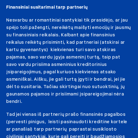
Finansiniai susitarimai tarp partnerių
Nesvarbu ar romantiniai santykiai tik prasidėjo, ar jau
spėjo toli pažengti, nereikėtų maišyti emocijų ir jausmų
su finansiniais reikalais. Kalbant apie finansinius
reikalus reikėtų prisiminti, kad partneriai (atskirai ar
kartu gyvenantys) kiekvienas turi savo atskiras
pajamas, savo vardu įgyja asmeninį turtą, taip pat
savo vardu prisiima asmeninius kreditorinius
įsipareigojimus, pagal kuriuos kiekvienas atsako
asmeniškai. Aišku, jie gali turtą įgyti ir bendrai, jei jie
dėl to susitaria. Tačiau skirtingai nuo sutuoktinių, jų
gaunamos pajamos ir prisiimami įsipareigojimai nėra
bendri.
Tad jei vienas iš partnerių prašo finansinės pagalbos
(pervesti pinigus, leisti pasinaudoti kreditine kortele
ar panašiai) tarp partnerių paprastai susiklosto
civiliniai santykiai, kurie gali pereiti ir baudžiamosios