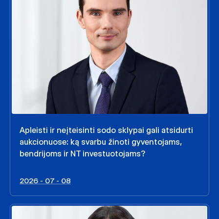
Apleisti ir neįteisinti sodo sklypai gali atsidurti
aukcionuose: ką svarbu žinoti gyventojams,
bendrijoms ir NT investuotojams?
2026 - 07 - 08