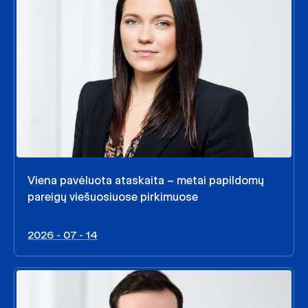
Viena pavėluota ataskaita – metai papildomų
pareigų viešuosiuose pirkimuose
2026 - 07 - 14