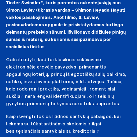
Tinder Swindler“, kuris paremtas nukentėjusiųjų nuo
Simon Leviev (tikrasis vardas – Shimon Heyada Hayut)
veiklos pasakojimais. Anot filmo, S. Leviev,
pasinaudodamas apgaule ir prisistatydamas turtingo
deimantų prekeivio sūnumi, išviliodavo didžiules pinigų
sumas iš moterų, su kuriomis susipažindavo per
socialinius tinklus.
Gali atrodyti, kad tai klasikinis sukčiavimo
elektroninėje erdvėje pavyzdys, primenantis
apgaulingų loterijų, princų iš egzotiškų šalių palikimo,
netikrų investavimo platformų ir kt. atvejus. Tačiau,
kaip rodo reali praktika, vadinamieji „romantiniai
sukčiai“ nėra lengvai identifikuojami, o ir teisinių
gynybos priemonių taikymas nėra toks paprastas.
Kaip išvengti tokios liūdnos santykių pabaigos, kai
liekama su tūkstantinėmis skolomis ir ilgai
besitęsiančiais santykiais su kreditoriai?