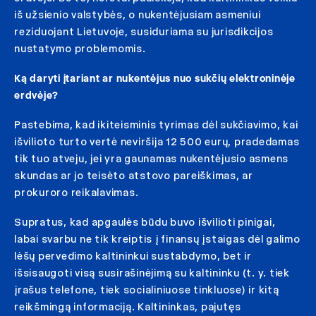
iš užsienio valstybės, o nukentėjusiam asmeniui
reziduojant Lietuvoje, susiduriama su jurisdikcijos
nustatymo problemomis.
Ką daryti įtariant ar nukentėjus nuo sukčių elektroninėje
erdvėje?
Pastebima, kad ikiteisminis tyrimas dėl sukčiavimo, kai
išvilioto turto vertė neviršija 12 500 eurų, pradedamas
tik tuo atveju, jei yra gaunamas nukentėjusio asmens
skundas ar jo teisėto atstovo pareiškimas, ar
prokuroro reikalavimas.
Supratus, kad apgaulės būdu buvo išvilioti pinigai,
labai svarbu ne tik kreiptis į finansų įstaigas dėl galimo
lėšų pervedimo kaltininkui sustabdymo, bet ir
išsisaugoti visą susirašinėjimą su kaltininku (t. y. tiek
įrašus telefone, tiek socialiniuose tinkluose) ir kitą
reikšmingą informaciją. Kaltininkas, pajutęs