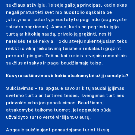
sukčiaus atžvilgiu. Teisėje galioja principas, kad niekas
negali praturtėti svetimo nuostolio sąskaita be
įstatyme ar sutartyje nustatyto pagrindo (apgavystė
tai nėra pagrindas). Asmuo, kuris be pagrindo įgijo
turtą ar kitokią naudą, privalo ją grąžinti, nes iš
neteisės teisė nekyla. Tokiu atveju nukentėjusiam teks
reikšti civilinį reikalavimą teisme ir reikalauti grąžinti
perduoti pinigus. Tačiau kai kuriais atvejais romantinis
sukčius atsakys ir pagal baudžiamąją teisę.
Kas yra sukčiavimas ir kokia atsakomybė už jį numatyta?
Sukčiavimas – tai apgaule savo ar kitų naudai įgijimas
svetimo turto ar turtinės teisės, išvengimas turtinės
prievolės arba jos panaikinimas. Baudžiamoji
atsakomybė taikoma tuomet, jei apgaulės būdu
užvaldyto turto vertė viršija 150 eurų.
Apgaulė sukčiaujant panaudojama turint tikslą