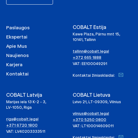
COBALT Estija
Paslaugos
Kawe Plaza, Pärnu mnt 15,
Ekspertai
10141, Tallinn
Apie Mus
tallinn@cobalt.legal
Naujienos
+372 665 1888
VAT: EE100049291
Karjera
Kontaktai
Kontaktai žiniasklaidai:
COBALT Latvija
COBALT Lietuva
Marijas iela 13 K-2 - 3,
Lvivo 21, LT-09309, Vilnius
LV-1050, Riga
vilnius@cobalt.legal
riga@cobalt.legal
+370 5250 0800
+371 6720 1800
VAT: LT100014609011
VAT: LV40203333511
Kontaktai žiniasklaidai: