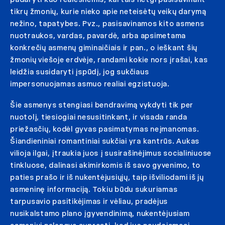
tikrų žmonių, kurie nieko apie neteisėtų veikų darymą
nežino, tapatybes. Pvz., pasisavinamos kito asmens
nuotraukos, vardas, pavardė, arba apsimetama
konkrečių asmenų giminaičiais ir pan., o ieškant šių
žmonių viešoje erdvėje, randami kokie nors įrašai, kas
leidžia susidaryti įspūdį, jog sukčiaus
impersonuojamas asmuo realiai egzistuoja.
Šie asmenys stengiasi bendravimą vykdyti tik per
nuotolį, tiesiogiai nesusitinkant, ir visada randa
priežasčių, kodėl gyvas pasimatymas neįmanomas.
Šiandieniniai romantiniai sukčiai yra kantrūs. Aukas
vilioja ilgai, įtraukia juos į susirašinėjimus socialiniuose
tinkluose, dalinasi akimirkomis iš savo gyvenimo, to
paties prašo ir iš nukentėjusiųjų, taip išviliodami iš jų
asmeninę informaciją. Tokiu būdu sukuriamas
tarpusavio pasitikėjimas ir vėliau, pradėjus
nusikalstamo plano įgyvendinimą, nukentėjusiam