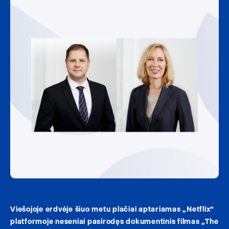
Viešojoje erdvėje šiuo metu plačiai aptariamas „Netflix“
platformoje neseniai pasirodęs dokumentinis filmas „The