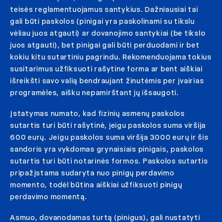
teisės reglamentuojamus santykius. Dažniausiai tai
gali būti paskolos (pinigai yra paskolinami su tikslu
vėliau juos atgauti) ar dovanojimo santykiai (be tikslo
juos atgauti), bet pinigai gali būti perduodami ir bet
kokiu kitu sutartiniu pagrindu. Rekomenduojama tokius
susitarimus užfiksuoti rašytine forma ar bent aiškiai
išreikšti savo valią bendraujant žinutėmis per įvairias
programėles, aišku nepamirštant jų išsaugoti.
Įstatymas numato, kad fizinių asmenų paskolos
sutartis turi būti rašytinė, jeigu paskolos suma viršija
600 eurų. Jeigu paskolos suma viršija 3000 eurų ir šis
sandoris yra vykdomas grynaisiais pinigais, paskolos
sutartis turi būti notarinės formos. Paskolos sutartis
pripažįstama sudaryta nuo pinigų perdavimo
momento, todėl būtina aiškiai užfiksuoti pinigų
perdavimo momentą.
Asmuo, dovanodamas turtą (pinigus), gali nustatyti