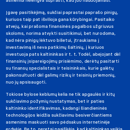
asmeniui nelengva suprasti, kad juo naudojamasi.
Įgavę pasitikėjimą, sukčiai paprastai paprašo pinigų,
kuriuos taip pat išvilioja gana kūrybingai. Pasitaiko
atvejų, kai prašoma finansinės pagalbos užgriuvus
skoloms, norima atvykti susitikimui, bet nurodoma,
kad nėra pinigų lėktuvo bilietui, įtraukiama į
investavimą iš neva patikimų šaltinių, į kuriuos
investuoja pats kaltininkas ir t. t. Todėl, abejojant dėl
finansinių įsipareigojimų prisiėmimo, derėtų pasitarti
su finansų specialistais ir teisininkais, kurie galėtų
pakonsultuoti dėl galimų rizikų ir teisinių priemonių,
nuo jų apsisaugoti.
Tokiose bylose keblumų kelia ne tik apgaulės ir kitų
sukčiavimo požymių nustatymas, bet ir paties
kaltininko identifikavimas, kadangi šiandieninės
technologijos leidžia sukčiavimu besiverčiantiems
asmenims maskuoti savo pėdsakus internetinėje
erdvėje. Be to, neretai paaiškėja, kad kaltininkas veikia