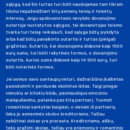
sąlygą, kad šis turtas turi būti naudojamas tam tikram
tikslui nepažeidžiant kitų asmenų teisių ir teisėtų
interesų. Jeigu apdovanotasis nevykdo dovanojimo
sutartyje nustatytos sąlygos, tai dovanotojas teismo
tvarka turi teisę reikalauti, kad sąlyga būtų įvykdyta
arba kad būtų panaikinta sutartis ir turtas (pinigai)
grąžintas. Sutartis, kai dovanojama didesnė kaip 1500
eurų suma, turi būti rašytinės formos, o dovanojimo
sutartis, kurios suma didesnė kaip 14 500 eurų, turi
būti notarinės formos.
Jei asmuo savo santaupų neturi, dažnai būna įkalbėtas
pasiskolinti ir perduoda skolintas lėšas. Taigi pinigai
vienokiu ar kitokiu būdu, pasinaudojus emociniu
manipuliavimu, patenka pas kitą partnerį. Tuomet
romantiniai santykiai baigiasi, o vienam iš partnerių
lieka jo asmeninės skolos kreditoriams. Tačiau
nebūtinai viskas yra prarasta. Kreditoriams, aišku,
teks grąžinti skolas, tačiau yra priemonių ir romantinio