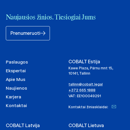
Naujausios žinios. Tiesiogiai Jums
Prenumeruoti
COBALT Estija
Paslaugos
Kawe Plaza, Pärnu mnt 15,
Ekspertai
10141, Tallinn
Apie Mus
tallinn@cobalt.legal
Naujienos
+372 665 1888
VAT: EE100049291
Karjera
Kontaktai
Kontaktai žiniasklaidai:
COBALT Latvija
COBALT Lietuva