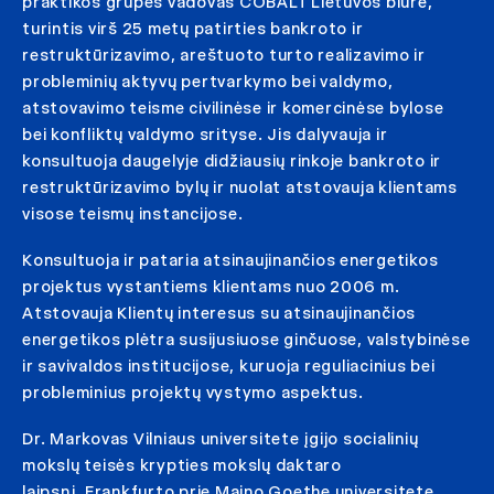
praktikos grupės vadovas COBALT Lietuvos biure,
turintis virš 25 metų patirties bankroto ir
restruktūrizavimo, areštuoto turto realizavimo ir
probleminių aktyvų pertvarkymo bei valdymo,
atstovavimo teisme civilinėse ir komercinėse bylose
bei konfliktų valdymo srityse. Jis dalyvauja ir
konsultuoja daugelyje didžiausių rinkoje bankroto ir
restruktūrizavimo bylų ir nuolat atstovauja klientams
visose teismų instancijose.
Konsultuoja ir pataria atsinaujinančios energetikos
projektus vystantiems klientams nuo 2006 m.
Atstovauja Klientų interesus su atsinaujinančios
energetikos plėtra susijusiuose ginčuose, valstybinėse
ir savivaldos institucijose, kuruoja reguliacinius bei
probleminius projektų vystymo aspektus.
Dr. Markovas Vilniaus universitete įgijo socialinių
mokslų teisės krypties mokslų daktaro
laipsnį. Frankfurto prie Maino Goethe universitete