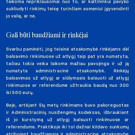
taikoma nepriklausomai nuo to, ar kaltininkui pavyko
sukliudyti rinkimų teisę turinčiam asmeniui įgyvendinti
jo valią, ar ne.
Gali būti baudžiami ir rinkėjai
Svarbu paminėti, jog teisinė atsakomybė rinkėjams dėl
balsavimo rinkimuose už atlygį taip pat yra numatyta,
tačiau tokia veika laikoma mažiau pavojinga ir už ją
numatyta administracinė atsakomybė. Rinkėjų
balsavimas už atlygį ar siūlymasis balsuoti už atlygį
rinkimuose ar referendume užtraukia baudą nuo 300
iki 560 eurų.
Beje, artėjant šių metų rinkimams buvo pakoreguotas
ir Administracinių nusižengimų kodeksas, išbraukiant
iš jo kurstymą už atlygį balsuoti rinkimuose ar
referendume. Praktikoje iki tol dažnai kildavo sunkumų
atribojant baudžiamąją ir administracinę atsakomybę