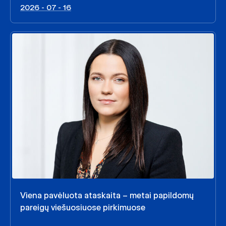
2026 - 07 - 16
Viena pavėluota ataskaita – metai papildomų
pareigų viešuosiuose pirkimuose