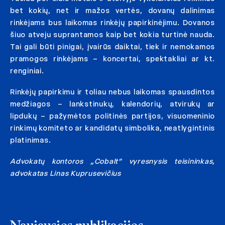
bet kokių, net ir mažos vertės, dovanų dalinimas
rinkėjams bus laikomas rinkėjų papirkinėjimu. Dovanos
šiuo atveju suprantamos kaip bet kokia turtinė nauda.
Tai gali būti pinigai, įvairūs daiktai, tiek ir nemokamos
pramogos rinkėjams – koncertai, spektakliai ar kt.
renginiai.
Rinkėjų papirkimu ir toliau nebus laikomas spausdintos
medžiagos – lankstinukų, kalendorių, atvirukų ar
lipdukų – pažymėtos politinės partijos, visuomeninio
rinkimų komiteto ar kandidatų simbolika, neatlygintinis
platinimas.
Advokatų kontoros „Cobalt” vyresnysis teisininkas,
advokatas Linas Kuprusevičius