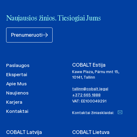
Naujausios žinios. Tiesiogiai Jums
Prenumeruoti
COBALT Estija
Paslaugos
Kawe Plaza, Pärnu mnt 15,
Ekspertai
10141, Tallinn
Apie Mus
tallinn@cobalt.legal
Naujienos
+372 665 1888
VAT: EE100049291
Karjera
Kontaktai
Kontaktai žiniasklaidai:
COBALT Latvija
COBALT Lietuva