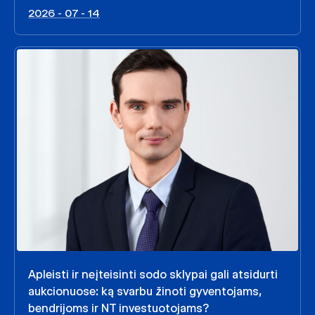
2026 - 07 - 14
Apleisti ir neįteisinti sodo sklypai gali atsidurti
aukcionuose: ką svarbu žinoti gyventojams,
bendrijoms ir NT investuotojams?