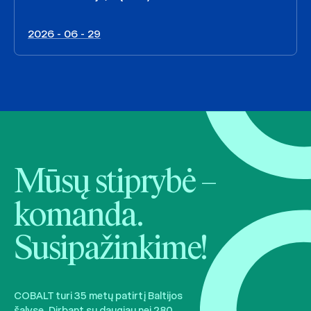
2026 - 06 - 29
Mūsų stiprybė –
komanda.
Susipažinkime!
COBALT turi 35 metų patirtį Baltijos
šalyse. Dirbant su daugiau nei 280