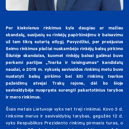
Per kiekvienus rinkimus kyla daugiau ar mažiau
skandalų, susijusių su rinkėjų papirkinėjimu ir balsavimu
už tam tikrą sutartą atlygį. Pavyzdžiui, per praėjusius
Seimo rinkimus plačiai nuskambėjo rinkėjų balsų pirkimo
Šilutėje skandalas, kuomet rinkėjų balsai galimai buvo
perkami partijos „Tvarka ir teisingumas“ kandidatų
naudai, o 2015 m. vykusių savivaldos rinkimų metu buvo
nustatyti balsų pirkimo bei kiti rinkimų tvarkos
pažeidimų atvejai Trakų rajone, dėl ko šioje
savivaldybėje nuspręsta surengti pakartotinius tarybos
ir mero rinkimus.
Šiais metais Lietuvoje vyks net treji rinkimai. Kovo 3 d.
rinksime merus ir savivaldybių tarybas, gegužės 12 d.
vyks Respublikos Prezidento rinkimų pirmasis turas, o