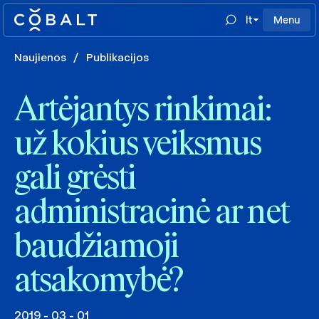
lt
Menu
Naujienos
/
Publikacijos
Artėjantys rinkimai:
už kokius veiksmus
gali grėsti
administracinė ar net
baudžiamoji
atsakomybė?
2019 - 03 - 01