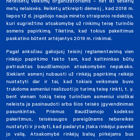
neteisėtų veiksmų organizatoriams – net iki šešerių
metų nelaisvės. Reikėtų atkreipti dėmesį , kad 2018 m.
liepos 12 d. įsigaliojo nauja minėto straipsnio redakcija,
kuri sugriežtino atsakomybę už rinkimų teisę turinčio
asmens papirkimą. Tikėtina, kad tokius pakeitimus
paskatino būtent artėjantys 2019 m. rinkimai.
Pagal anksčiau galiojusį teisinį reglamentavimą vien
rinkėjo papirkimo fakto tam, kad kaltininkas būtų
patrauktas baudžiamojon atsakomybėn nepakako.
Siekiant asmenį nubausti už rinkėjų papirkimą reikėjo
nustatyti dar ir tai, kad tokiais veiksmais buvo
trukdoma asmeniui realizuoti jo turimą teisę rinkti, t. y.
bent vienam tokią teisę turinčiam asmeniui visiškai
neleista ja pasinaudoti arba šios teisės įgyvendinimas
pasunkintas. Priėmus Baudžiamojo kodekso
pakeitimus, teisėsaugos pareigūnams nebereikės
nustatyti ir įrodyti, kad padaryta įtaka rinkėjui paveikė
jo valią. Atsakomybė rinkėjų balsų pirkėjams bus