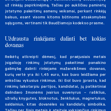
už rinkėjų papirkinėjimą. Tačiau po aukščiau paminėtų
įstatymo pakeitimų asmenų veiksmai, perkant rinkėjų
balsus, esant visoms kitoms būtinoms atsakomybės
sąlygoms, vertinami tik Baudžiamojo kodekso prasme.
Uždrausta rinkėjams dalinti bet kokias
dovanas
Reikėtų atkreipti dėmesį, kad praėjusiais metais
įsigalioję rinkimų įstatymų pakeitimai panaikino
galimybę dalinti rinkėjams mažareikšmes dovanas,
kurių vertė yra iki 1,45 euro, kas buvo leidžiama per
anksčiau vykusius rinkimus. Iki šiol buvo įprasta, kad
rinkimų laikotarpiu partijos, kandidatai, jų patikėtiniai
dalindavo žmonėms įvairius suvenyrus – rašiklius,
užrašų knygutes, bloknotus, ženkliukus, magnetukus,
saldainius, kitas dovanėles su kandidatų simbolika.
Tačiau per šiais metais ir ateityje vyksiančius rinkimus