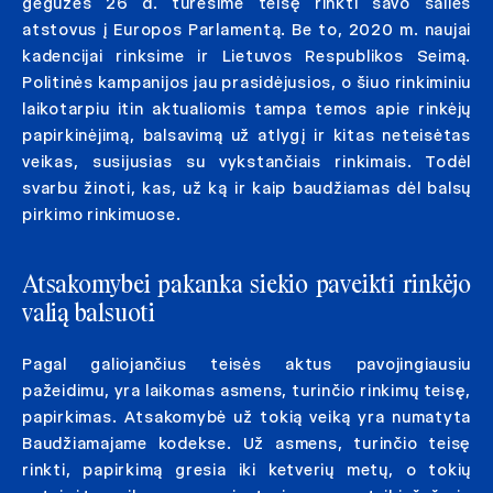
gegužės 26 d. turėsime teisę rinkti savo šalies
atstovus į Europos Parlamentą. Be to, 2020 m. naujai
kadencijai rinksime ir Lietuvos Respublikos Seimą.
Politinės kampanijos jau prasidėjusios, o šiuo rinkiminiu
laikotarpiu itin aktualiomis tampa temos apie rinkėjų
papirkinėjimą, balsavimą už atlygį ir kitas neteisėtas
veikas, susijusias su vykstančiais rinkimais. Todėl
svarbu žinoti, kas, už ką ir kaip baudžiamas dėl balsų
pirkimo rinkimuose.
Atsakomybei pakanka siekio paveikti rinkėjo
valią balsuoti
Pagal galiojančius teisės aktus pavojingiausiu
pažeidimu, yra laikomas asmens, turinčio rinkimų teisę,
papirkimas. Atsakomybė už tokią veiką yra numatyta
Baudžiamajame kodekse. Už asmens, turinčio teisę
rinkti, papirkimą gresia iki ketverių metų, o tokių