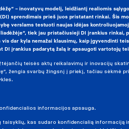
dėžę“ – inovatyvų modelį, leidžiantį realiomis sąlyg
DI) sprendimais prieš juos pristatant rinkai. Šis mo
mybę verslams testuoti naujas idėjas kontroliuojamo
liadėžėje“, tiek jau pristačiusieji DI įrankius rinkai,
s vis dar kyla nemažai klausimų, kaip įgyvendinti tei
DI įrankius padarytą žalą ir apsaugoti vartotojų te
tėjančių teisės aktų reikalavimų ir inovacijų skati
“, žengia svarbų žingsnį į priekį, tačiau sėkmė pr
ykles.
 konfidencialios informacijos apsauga.
taisyklių, kas sudaro konfidencialią informaciją ir 