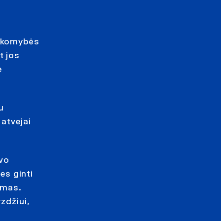
sakomybės
t jos
e
u
 atvejai
vo
es ginti
emas.
zdžiui,