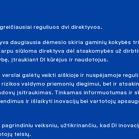
greičiausiai reguliuos dvi direktyvos.
yva daugiausia dėmesio skiria gaminių kokybės 
tarpu siūloma direktyva dėl atsakomybės už dirbti
bę, įtraukiant DI kūrėjus ir naudotojus.
 verslai galėtų veikti aiškioje ir nuspėjamoje regu
 rizikos valdymo priemonių diegimui, bet ir atsaki
 vadovų įsitraukimas. Tinkamas informuotumas ir 
endimus ir išlaikyti inovacijų bei vartotojų apsau
agrindiniu veiksniu, užtikrinančiu, kad DI inovaci
tojų teisių.