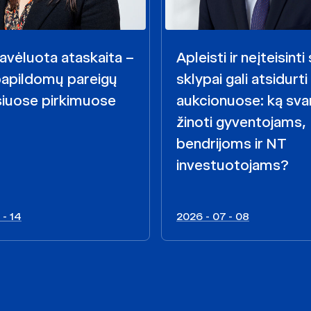
avėluota ataskaita –
Apleisti ir neįteisint
papildomų pareigų
sklypai gali atsidurti
siuose pirkimuose
aukcionuose: ką sva
žinoti gyventojams,
bendrijoms ir NT
investuotojams?
 - 14
2026 - 07 - 08