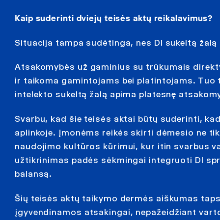
Kaip suderinti dviejų teisės aktų reikalavimus?
Situacija tampa sudėtinga, nes DI sukeltą žalą 
Atsakomybės už gaminius su trūkumais direkt
ir taikoma gamintojams bei platintojams. Tuo 
intelekto sukeltą žalą apima platesnę atsakomy
Svarbu, kad šie teisės aktai būtų suderinti, kad
aplinkoje. Įmonėms reikės skirti dėmesio ne tik
naudojimo kultūros kūrimui, kur itin svarbus
užtikrinimas padės sėkmingai integruoti DI spr
balansą.
Šių teisės aktų taikymo dermės aiškumas taps p
įgyvendinamos atsakingai, nepažeidžiant varto