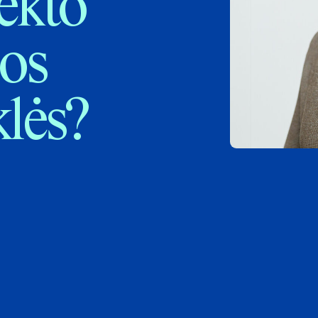
lekto
ios
klės?