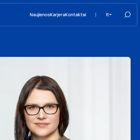
Naujienos
Karjera
Kontaktai
lt