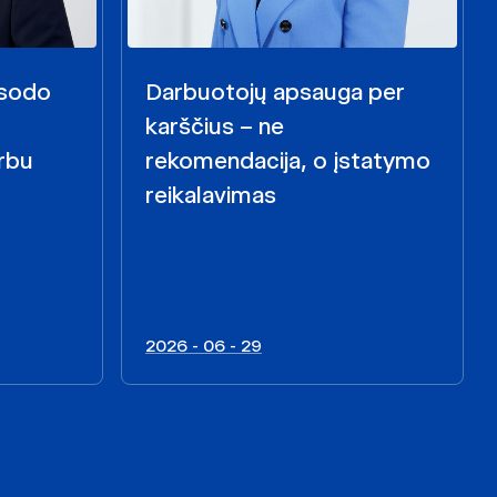
i sodo
Darbuotojų apsauga per
karščius – ne
rbu
rekomendacija, o įstatymo
reikalavimas
2026 - 06 - 29