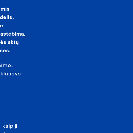
omis
delis,
je
 pastebima,
sės aktų
ises.
nimo.
iklausys
kaip ji