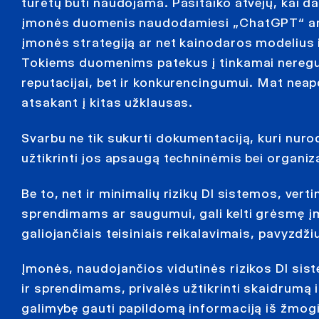
turėtų būti naudojama. Pasitaiko atvejų, kai d
įmonės duomenis naudodamiesi „ChatGPT“ ar kit
įmonės strategiją ar net kainodaros modelius ir
Tokiems duomenims patekus į tinkamai neregu
reputacijai, bet ir konkurencingumui. Mat neapda
atsakant į kitas užklausas.
Svarbu ne tik sukurti dokumentaciją, kuri nurod
užtikrinti jos apsaugą techninėmis bei organi
Be to, net ir minimalių rizikų DI sistemos, ve
sprendimams ar saugumui, gali kelti grėsmę įm
galiojančiais teisiniais reikalavimais, pavyz
Įmonės, naudojančios vidutinės rizikos DI sist
ir sprendimams, privalės užtikrinti skaidrumą i
galimybę gauti papildomą informaciją iš žmogiš