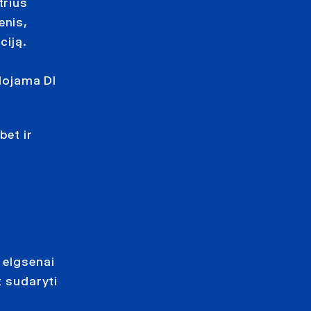
trius
enis,
ciją.
udojama DI
bet ir
 elgsenai
t sudaryti