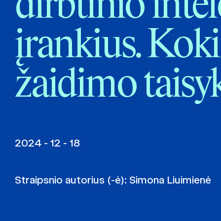
dirbtinio inte
įrankius. Kok
žaidimo taisy
2024 - 12 - 18
Straipsnio autorius (-ė):
Simona Liuimienė