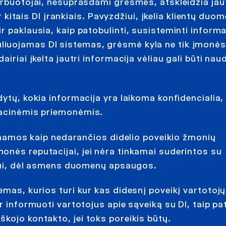
arbuotojai, nesuprasdami grėsmės, atskleidžia jau
ais DI įrankiais. Pavyzdžiui, įkelia klientų duom
 paklausia, kaip patobulinti, susisteminti informa
liuojamas DI sistemas, grėsmė kyla ne tik įmonės
iriai įkelta jautri informacija vėliau gali būti na
ytų, kokia informacija yra laikoma konfidencialia, 
zacinėmis priemonėmis.
rtinamos kaip nedarančios didelio poveikio žmonių
onės reputacijai, jei nėra tinkamai suderintos su
džiui, dėl asmens duomenų apsaugos.
emas, kurios turi kur kas didesnį poveikį vartotojų
r informuoti vartotojus apie sąveiką su DI, taip pa
kojo kontakto, jei toks poreikis būtų.