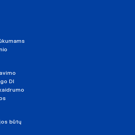
trūkumams
nio
liavimo
ngo DI
skaidrumo
gos
jos būtų