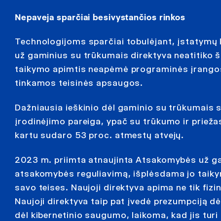
Nepaveja sparčiai besivystančios rinkos
Technologijoms sparčiai tobulėjant, įstatymų 
už gaminius su trūkumais direktyva neatitiko 
taikymo apimtis neapėmė programinės įrangos a
tinkamos teisinės apsaugos.
Dažniausia ieškinio dėl gaminio su trūkumais 
įrodinėjimo pareiga, ypač su trūkumo ir priežas
kartu sudaro 53 proc. atmestų atvejų.
2023 m. priimta atnaujinta Atsakomybės už ga
atsakomybės reguliavimą, išplėsdama jo taiky
savo teises. Naujoji direktyva apima ne tik fiz
Naujoji direktyva taip pat įvedė prezumpciją dė
dėl kibernetinio saugumo, laikoma, kad jis tur