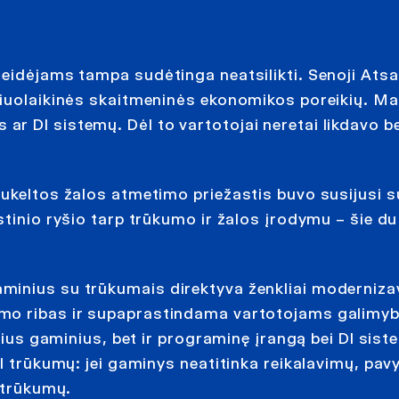
leidėjams tampa sudėtinga neatsilikti. Senoji At
šiuolaikinės skaitmeninės ekonomikos poreikių. Ma
r DI sistemų. Dėl to vartotojai neretai likdavo b
sukeltos žalos atmetimo priežastis buvo susijusi s
tinio ryšio tarp trūkumo ir žalos įrodymu – šie du
minius su trūkumais direktyva ženkliai moderniza
mo ribas ir supaprastindama vartotojams galimyb
inius gaminius, bet ir programinę įrangą bei DI sist
l trūkumų: jei gaminys neatitinka reikalavimų, pavy
i trūkumų.