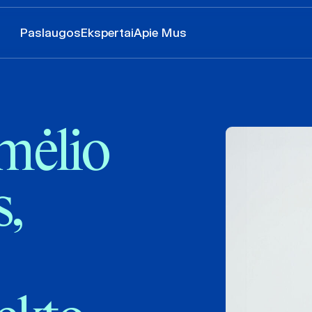
Paslaugos
Ekspertai
Apie Mus
smėlio
s,