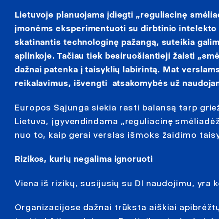
Lietuvoje planuojama įdiegti „reguliacinę smėlia
įmonėms eksperimentuoti su dirbtinio intelekto (
skatinantis technologinę pažangą, suteikia gali
aplinkoje. Tačiau tiek besiruošiantieji žaisti „smė
dažnai patenka į taisyklių labirintą. Mat verslam
reikalavimus, išvengti atsakomybės už naudojant 
Europos Sąjunga siekia rasti balansą tarp griež
Lietuva, įgyvendindama „reguliacinę smėliadėžę
nuo to, kaip gerai verslas išmoks žaidimo tais
Rizikos, kurių negalima ignoruoti
Viena iš rizikų, susijusių su DI naudojimu, yra
Organizacijose dažnai trūksta aiškiai apibrėžtų 