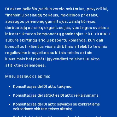
DI aktas paliečia įvairius verslo sektorius, pavyzdžiui,
finansinių paslaugų teikėjus, medicinos prietaisų,
apsaugos priemonių gamintojus, žaislų kūrėjus,
darbuotojų atrankų organizacijas, ypatingos svarbos
infrastruktūros komponentų gamintojus ir kt. COBALT
subūrė skirtingų sričių ekspertų komandą, kuri gali
konsultuoti klientus visais dirbtinio intelekto teisinio
reguliavimo ir sąveikos su kitais teisės aktais
klausimais bei padėti įgyvendinti teisines DI akto
atitikties priemones.
Mūsų paslaugos apima:
Konsultacijas dėl DI akto taikymo;
Konsultacijas dėl atitikties DI akto reikalavimams;
Konsultacijas dėl DI akto sąveikos su konkretiems
sektoriams skirtais teisės aktais;