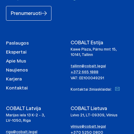
Prenumeruoti
COBALT Estija
Paslaugos
Kawe Plaza, Pärnu mnt 15,
Ekspertai
10141, Tallinn
Apie Mus
tallinn@cobalt.legal
Naujienos
+372 665 1888
VAT: EE100049291
Karjera
Kontaktai
Kontaktai žiniasklaidai:
COBALT Latvija
COBALT Lietuva
Marijas iela 13 K-2 - 3,
Lvivo 21, LT-09309, Vilnius
LV-1050, Riga
vilnius@cobalt.legal
riga@cobalt.legal
+370 5250 0800