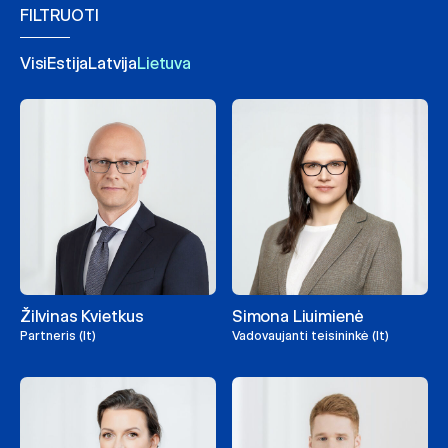
FILTRUOTI
Visi
Estija
Latvija
Lietuva
Žilvinas Kvietkus
Simona Liuimienė
Partneris (lt)
Vadovaujanti teisininkė (lt)