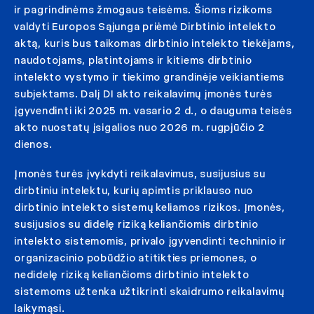
ir pagrindinėms žmogaus teisėms. Šioms rizikoms
valdyti Europos Sąjunga priėmė Dirbtinio intelekto
aktą, kuris bus taikomas dirbtinio intelekto tiekėjams,
naudotojams, platintojams ir kitiems dirbtinio
intelekto vystymo ir tiekimo grandinėje veikiantiems
subjektams. Dalį DI akto reikalavimų įmonės turės
įgyvendinti iki 2025 m. vasario 2 d., o dauguma teisės
akto nuostatų įsigalios nuo 2026 m. rugpjūčio 2
dienos.
Įmonės turės įvykdyti reikalavimus, susijusius su
dirbtiniu intelektu, kurių apimtis priklauso nuo
dirbtinio intelekto sistemų keliamos rizikos. Įmonės,
susijusios su didelę riziką keliančiomis dirbtinio
intelekto sistemomis, privalo įgyvendinti techninio ir
organizacinio pobūdžio atitikties priemones, o
nedidelę riziką keliančioms dirbtinio intelekto
sistemoms užtenka užtikrinti skaidrumo reikalavimų
laikymąsi.