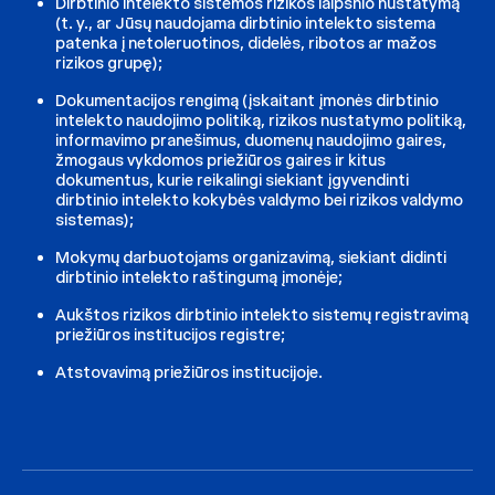
Dirbtinio intelekto sistemos rizikos laipsnio nustatymą
(t. y., ar Jūsų naudojama dirbtinio intelekto sistema
patenka į netoleruotinos, didelės, ribotos ar mažos
rizikos grupę);
Dokumentacijos rengimą (įskaitant įmonės dirbtinio
intelekto naudojimo politiką, rizikos nustatymo politiką,
informavimo pranešimus, duomenų naudojimo gaires,
žmogaus vykdomos priežiūros gaires ir kitus
dokumentus, kurie reikalingi siekiant įgyvendinti
dirbtinio intelekto kokybės valdymo bei rizikos valdymo
sistemas);
Mokymų darbuotojams organizavimą, siekiant didinti
dirbtinio intelekto raštingumą įmonėje;
Aukštos rizikos dirbtinio intelekto sistemų registravimą
priežiūros institucijos registre;
Atstovavimą priežiūros institucijoje.