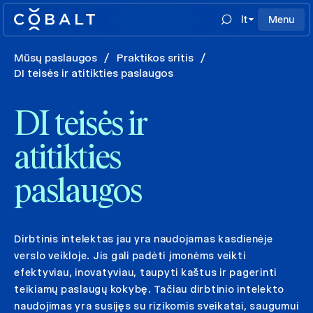
lt
Menu
Mūsų paslaugos
/
Praktikos sritis
/
DI teisės ir atitikties paslaugos
DI teisės ir
atitikties
paslaugos
Dirbtinis intelektas jau yra naudojamas kasdienėje
verslo veikloje. Jis gali padėti įmonėms veikti
efektyviau, inovatyviau, taupyti kaštus ir pagerinti
teikiamų paslaugų kokybę. Tačiau dirbtinio intelekto
naudojimas yra susijęs su rizikomis sveikatai, saugumui