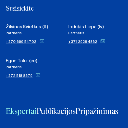
Susisiekite
Žilvinas Kvietkus (lt)
Indriķis Liepa (lv)
Partneris
Partneris
+370 699 54702
+371 2928 4852
Egon Talur (ee)
Partneris
+372 518 8579
Ekspertai
Publikacijos
Pripažinimas