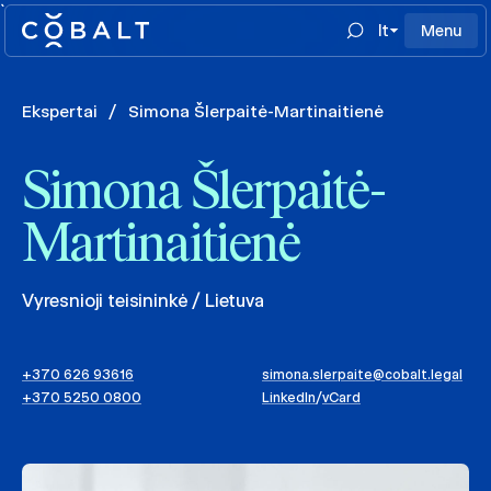
`
lt
Menu
Ekspertai
/
Simona Šlerpaitė-Martinaitienė
Simona Šlerpaitė-
Martinaitienė
Vyresnioji teisininkė / Lietuva
+370 626 93616
simona.slerpaite@cobalt.legal
+370 5250 0800
LinkedIn
/
vCard