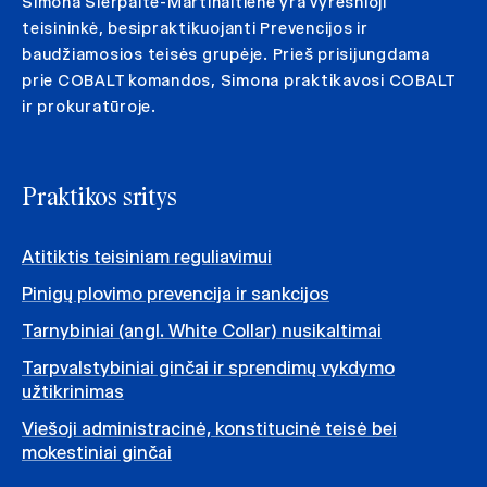
Simona Šlerpaitė-Martinaitienė yra vyresnioji
teisininkė, besipraktikuojanti Prevencijos ir
baudžiamosios teisės grupėje. Prieš prisijungdama
prie COBALT komandos, Simona praktikavosi COBALT
ir prokuratūroje.
Praktikos sritys
Atitiktis teisiniam reguliavimui
Pinigų plovimo prevencija ir sankcijos
Tarnybiniai (angl. White Collar) nusikaltimai
Tarpvalstybiniai ginčai ir sprendimų vykdymo
užtikrinimas
Viešoji administracinė, konstitucinė teisė bei
mokestiniai ginčai