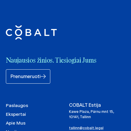
Naujausios žinios. Tiesiogiai Jums
Prenumeruoti
COBALT Estija
Paslaugos
Kawe Plaza, Pärnu mnt 15,
Ekspertai
10141, Tallinn
Apie Mus
tallinn@cobalt.legal