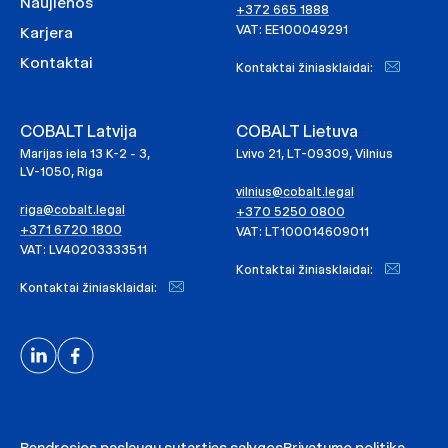
Naujienos
+372 665 1888
VAT: EE100049291
Karjera
Kontaktai
Kontaktai žiniasklaidai:
COBALT Latvija
COBALT Lietuva
Marijas iela 13 K-2 - 3,
Lvivo 21, LT-09309, Vilnius
LV-1050, Riga
vilnius@cobalt.legal
riga@cobalt.legal
+370 5250 0800
+371 6720 1800
VAT: LT100014609011
VAT: LV40203333511
Kontaktai žiniasklaidai:
Kontaktai žiniasklaidai: