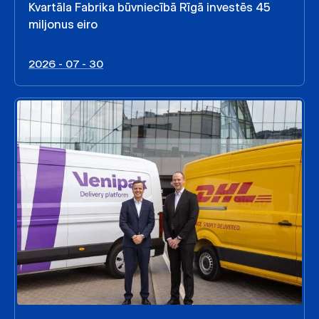
Kvartāla Fabrika būvniecībā Rīgā investēs 45
miljonus eiro
2026 - 07 - 30