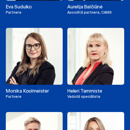
Eva Suduiko
Aurelija Balčiūnė
Partnere
Asociētā partnere, CAMS
Monika Koolmeister
Heleri Tammiste
Partnere
Vadošā speciāliste