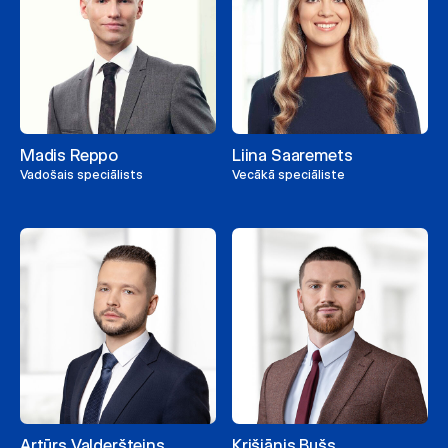
Madis Reppo
Liina Saaremets
Vadošais speciālists
Vecākā speciāliste
Artūrs Valderšteins
Krišjānis Bušs