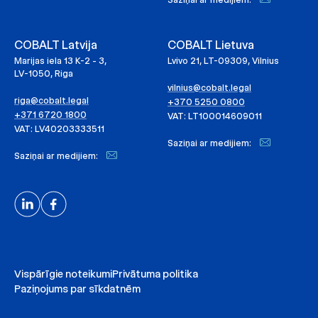
COBALT Latvija
COBALT Lietuva
Marijas iela 13 K-2 - 3,
Lvivo 21, LT-09309, Vilnius
LV-1050, Riga
vilnius@cobalt.legal
riga@cobalt.legal
+370 5250 0800
+371 6720 1800
VAT: LT100014609011
VAT: LV40203333511
Saziņai ar medijiem:
Saziņai ar medijiem:
Vispārīgie noteikumi
Privātuma politika
Paziņojums par sīkdatnēm