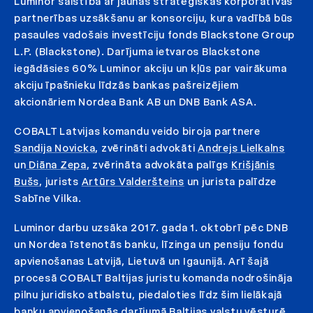
Luminor saistībā ar jaunas stratēģiskas korporatīvās
partnerības uzsākšanu ar konsorciju, kura vadībā būs
pasaules vadošais investīciju fonds Blackstone Group
L.P. (Blackstone). Darījuma ietvaros Blackstone
iegādāsies 60% Luminor akciju un kļūs par vairākuma
akciju īpašnieku līdzās bankas pašreizējiem
akcionāriem Nordea Bank AB un DNB Bank ASA.
COBALT Latvijas komandu veido biroja partnere
Sandija Novicka
, zvērināti advokāti
Andrejs Lielkalns
un
Diāna Zepa
, zvērināta advokāta palīgs
Krišjānis
Bušs
, jurists
Artūrs Valderšteins
un jurista palīdze
Sabīne Vilka.
Luminor darbu uzsāka 2017. gada 1. oktobrī pēc DNB
un Nordea īstenotās banku, līzinga un pensiju fondu
apvienošanas Latvijā, Lietuvā un Igaunijā. Arī šajā
procesā COBALT Baltijas juristu komanda nodrošināja
pilnu juridisko atbalstu, piedaloties līdz šim lielākajā
banku apvienošanās darījumā Baltijas valstu vēsturē.