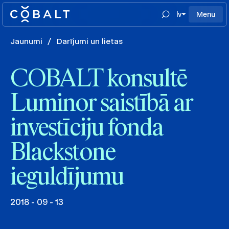
lv
Menu
Jaunumi
/
Darījumi un lietas
COBALT konsultē
Luminor saistībā ar
investīciju fonda
Blackstone
ieguldījumu
2018 - 09 - 13