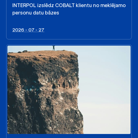
INTERPOL izslēdz COBALT klientu no meklējamo
personu datu bāzes
2026 - 07 - 27