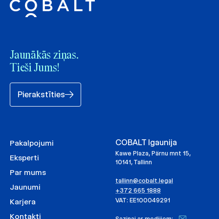
Jaunākās ziņas.
Tieši Jums!
Pierakstīties
COBALT Igaunija
Pakalpojumi
Kawe Plaza, Pärnu mnt 15,
Eksperti
10141, Tallinn
Par mums
tallinn@cobalt.legal
Jaunumi
+372 665 1888
VAT: EE100049291
Karjera
Kontakti
Saziņai ar medijiem: