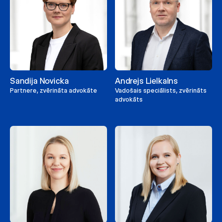
Sandija Novicka
Andrejs Lielkalns
Partnere, zvērināta advokāte
Vadošais speciālists, zvērināts
advokāts