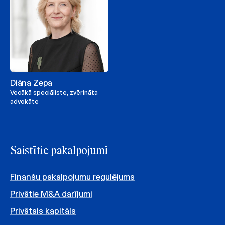
Diāna Zepa
Vecākā speciāliste, zvērināta
advokāte
Saistītie pakalpojumi
Finanšu pakalpojumu regulējums
Privātie M&A darījumi
Privātais kapitāls