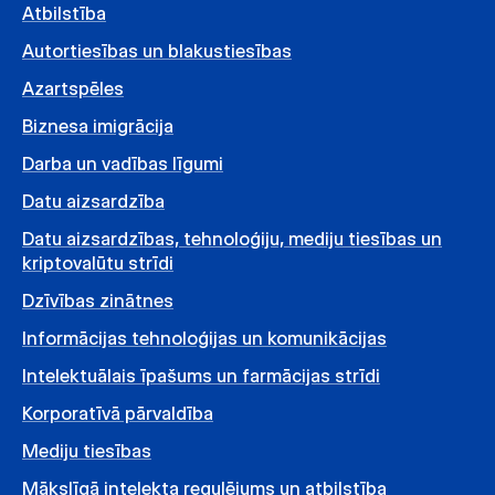
Atbilstība
Autortiesības un blakustiesības
Azartspēles
Biznesa imigrācija
Darba un vadības līgumi
Datu aizsardzība
Datu aizsardzības, tehnoloģiju, mediju tiesības un
kriptovalūtu strīdi
Dzīvības zinātnes
Informācijas tehnoloģijas un komunikācijas
Intelektuālais īpašums un farmācijas strīdi
Korporatīvā pārvaldība
Mediju tiesības
Mākslīgā intelekta regulējums un atbilstība