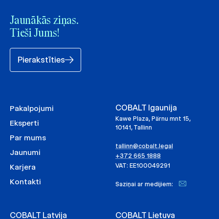
Jaunākās ziņas.
Tieši Jums!
Pierakstīties
COBALT Igaunija
Pakalpojumi
Kawe Plaza, Pärnu mnt 15,
Eksperti
10141, Tallinn
Par mums
tallinn@cobalt.legal
Jaunumi
+372 665 1888
VAT: EE100049291
Karjera
Kontakti
Saziņai ar medijiem:
COBALT Latvija
COBALT Lietuva