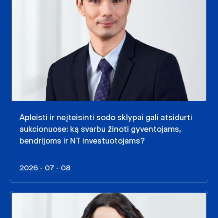
Apleisti ir neįteisinti sodo sklypai gali atsidurti
aukcionuose: ką svarbu žinoti gyventojams,
bendrijoms ir NT investuotojams?
2026 - 07 - 08