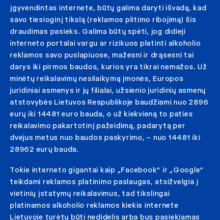
įgyvendintas internete, būtų galima daryti išvadą, kad
savo tiesioginį tikslą (reklamos plitimo ribojimą) šis
draudimas pasieks. Galima būtų spėti, jog didieji
interneto portalai vargu ar rizikuos platinti alkoholio
reklamos savo puslapiuose, mažesni ir drąsesni tai
darys iki pirmos baudos, kurios yra tikrai nemažos. Už
minėtų reikalavimų nesilaikymą įmonės, Europos
juridiniai asmenys ir jų filialai, užsienio juridinių asmenų
atstovybės Lietuvos Respublikoje baudžiami nuo 2896
eurų iki 14481 euro bauda, o už kiekvieną to paties
reikalavimo pakartotinį pažeidimą, padarytą per
dvejus metus nuo baudos paskyrimo, – nuo 14481 iki
28962 eurų bauda.
Tokie interneto gigantai kaip „Facebook“ ir „Google“
teikdami reklamos platinimo paslaugas, atsižvelgia į
vietinių įstatymų reikalavimus, tad tikslingai
platinamos alkoholio reklamos kiekis internete
Lietuvoje turėtų būti nedidelis arba bus pasiekiamas