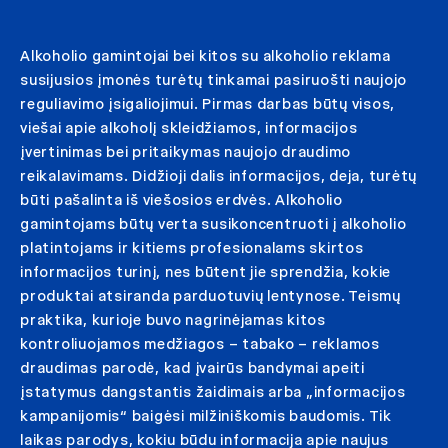
Alkoholio gamintojai bei kitos su alkoholio reklama
susijusios įmonės turėtų tinkamai pasiruošti naujojo
reguliavimo įsigaliojimui. Pirmas darbas būtų visos,
viešai apie alkoholį skleidžiamos, informacijos
įvertinimas bei pritaikymas naujojo draudimo
reikalavimams. Didžioji dalis informacijos, deja, turėtų
būti pašalinta iš viešosios erdvės. Alkoholio
gamintojams būtų verta susikoncentruoti į alkoholio
platintojams ir kitiems profesionalams skirtos
informacijos turinį, nes būtent jie sprendžia, kokie
produktai atsiranda parduotuvių lentynose. Teismų
praktika, kurioje buvo nagrinėjamas kitos
kontroliuojamos medžiagos – tabako – reklamos
draudimas parodė, kad įvairūs bandymai apeiti
įstatymus dangstantis žaidimais arba „informacijos
kampanijomis“ baigėsi milžiniškomis baudomis. Tik
laikas parodys, kokiu būdu informacija apie naujus