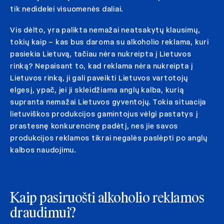
tik nedidelei visuomenės daliai.
Vis dėlto, yra palikta nemažai neatsakytų klausimų,
tokių kaip – kas bus daroma su alkoholio reklama, kuri
pasiekia Lietuvą, tačiau nėra nukreipta į Lietuvos
rinką? Nepaisant to, kad reklama nėra nukreipta į
Lietuvos rinką, ji gali paveikti Lietuvos vartotojų
elgesį, ypač, jei ji skleidžiama anglų kalba, kurią
supranta nemažai Lietuvos gyventojų. Tokia situacija
lietuviškos produkcijos gamintojus vėlgi pastatys į
prastesnę konkurencinę padėtį, nes jie savos
produkcijos reklamos tikrai negalės paslėpti po anglų
kalbos naudojimu.
Kaip pasiruošti alkoholio reklamos
draudimui?