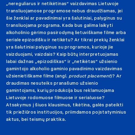
„nereguliarus ir netikėtinas“ vaizdavimas Lietuvoje
transliuojamose programose nebus draudžiamas, jei
šie ženklai ar pavadinimai yra šalutiniai, palyginus su
transliuojama programa. Kada bus galima laikyti
alkoholinio gėrimo pasirodymą lietuviškame filme arba
seriale epizodišku ir netikėtu? Ar tikrai prekių ženklai
yra šalutiniai palyginus su programos, kurioje jie
vaizduojami, vaizdais? Kaip būtų interpretuojamas
labai dažnas „epizodiškas“ ir „netikėtas“ užsienio
gamintojo alkoholio gaminio pavadinimo vaizdavimas
užsienietiškame filme (angl.
product placement
)? Ar
draudimas nesuteiks pranašumo užsienio
gamintojams, kurių produkcija bus reklamuojama
Lietuvoje rodomuose filmuose ir serialuose?
Atsakymus į šiuos klausimus, tikėtina, galės pateikti
tik priežiūros institucijos, priimdamos poįstatyminius
aktus, bei teismų praktika.