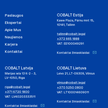
COBALT Estija
Paslaugos
Kawe Plaza, Pärnu mnt 15,
Ekspertai
10141, Tallinn
Apie Mus
tallinn@cobalt.legal
Naujienos
+372 665 1888
VAT: EE100049291
Karjera
Kontaktai
Kontaktai žiniasklaidai:
COBALT Latvija
COBALT Lietuva
Marijas iela 13 K-2 - 3,
Lvivo 21, LT-09309, Vilnius
LV-1050, Riga
vilnius@cobalt.legal
riga@cobalt.legal
+370 5250 0800
+371 6720 1800
VAT: LT100014609011
VAT: LV40203333511
Kontaktai žiniasklaidai:
Kontaktai žiniasklaidai: