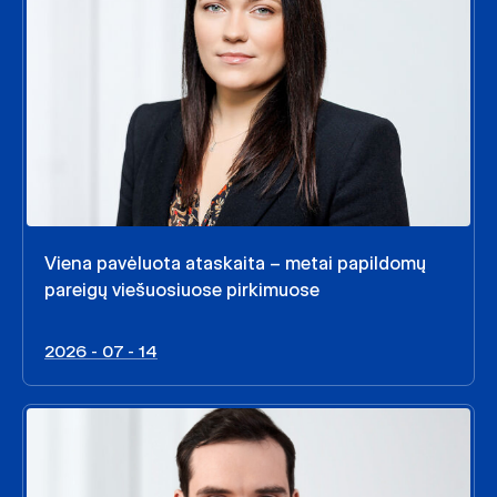
Viena pavėluota ataskaita – metai papildomų
pareigų viešuosiuose pirkimuose
2026 - 07 - 14