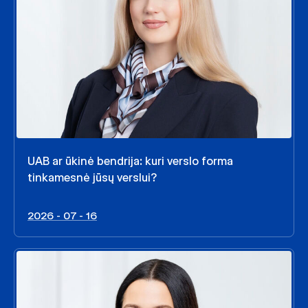
UAB ar ūkinė bendrija: kuri verslo forma
tinkamesnė jūsų verslui?
2026 - 07 - 16