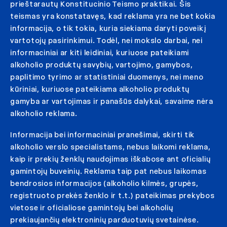
prieštarautų Konstitucinio Teismo praktikai. Šis
teismas yra konstatavęs, kad reklama yra ne bet kokia
informacija, o tik tokia, kuria siekiama daryti poveikį
vartotojų pasirinkimui. Todėl, nei mokslo darbai, nei
informaciniai ar kiti leidiniai, kuriuose pateikiami
alkoholio produktų savybių, vartojimo, gamybos,
paplitimo tyrimo ar statistiniai duomenys, nei meno
kūriniai, kuriuose pateikiama alkoholio produktų
gamyba ar vartojimas ir panašūs dalykai, savaime nėra
alkoholio reklama.
Informacija bei informaciniai pranešimai, skirti tik
alkoholio verslo specialistams, nebus laikomi reklama,
kaip ir prekių ženklų naudojimas iškabose ant oficialių
gamintojų buveinių. Reklama taip pat nebus laikomas
bendrosios informacijos (alkoholio kilmės, grupės,
registruoto prekės ženklo ir t.t.) pateikimas prekybos
vietose ir oficialiose gamintojų bei alkoholių
prekiaujančių elektroninių parduotuvių svetainėse.