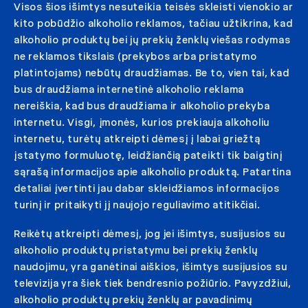
Visos šios išimtys nesuteikia teisės skleisti vienokio ar
kito pobūdžio alkoholio reklamos, tačiau užtikrina, kad
alkoholio produktų bei jų prekių ženklų viešas rodymas
ne reklamos tikslais (prekybos arba pristatymo
platintojams) nebūtų draudžiamas. Be to, vien tai, kad
bus draudžiama internetinė alkoholio reklama
nereiškia, kad bus draudžiama ir alkoholio prekyba
internetu. Visgi, įmonės, kurios prekiauja alkoholiu
internetu, turėtų atkreipti dėmesį į labai griežtą
įstatymo formuluotę, leidžiančią pateikti tik baigtinį
sąrašą informacijos apie alkoholio produktą. Patartina
detaliai įvertinti jau dabar skleidžiamos informacijos
turinį ir pritaikyti jį naujojo reguliavimo atitikčiai.
Reikėtų atkreipti dėmesį, jog jei išimtys, susijusios su
alkoholio produktų pristatymu bei prekių ženklų
naudojimu, yra ganėtinai aiškios, išimtys susijusios su
televizija yra šiek tiek bendresnio požiūrio. Pavyzdžiui,
alkoholio produktų prekių ženklų ar pavadinimų