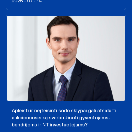
2026 - 07 - 14
Apleisti ir neįteisinti sodo sklypai gali atsidurti
aukcionuose: ką svarbu žinoti gyventojams,
bendrijoms ir NT investuotojams?