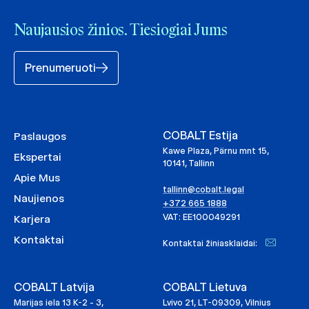
Naujausios žinios. Tiesiogiai Jums
Prenumeruoti
COBALT Estija
Paslaugos
Kawe Plaza, Pärnu mnt 15,
Ekspertai
10141, Tallinn
Apie Mus
tallinn@cobalt.legal
Naujienos
+372 665 1888
VAT: EE100049291
Karjera
Kontaktai
Kontaktai žiniasklaidai:
COBALT Latvija
COBALT Lietuva
Marijas iela 13 K-2 - 3,
Lvivo 21, LT-09309, Vilnius