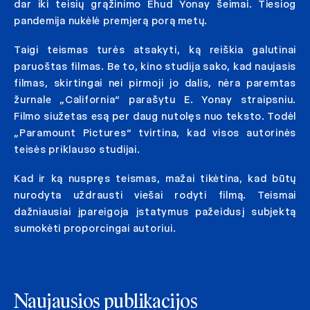
dar iki teisių grąžinimo Ehud Yonay šeimai. Tiesiog
pandemija nukėlė premjerą porą metų.
Taigi teismas turės atsakyti, ką reiškia galutinai
paruoštas filmas. Be to, kino studija sako, kad naujasis
filmas, skirtingai nei pirmoji jo dalis, nėra paremtas
žurnale „California“ parašytu E. Yonay straipsniu.
Filmo siužetas esą per daug nutolęs nuo teksto. Todėl
„Paramount Pictures“ tvirtina, kad visos autorinės
teisės priklauso studijai.
Kad ir ką nuspręs teismas, mažai tikėtina, kad būtų
nurodyta uždrausti viešai rodyti filmą. Teismai
dažniausiai įpareigoja įstatymus pažeidusį subjektą
sumokėti proporcingai autoriui.
Naujausios publikacijos