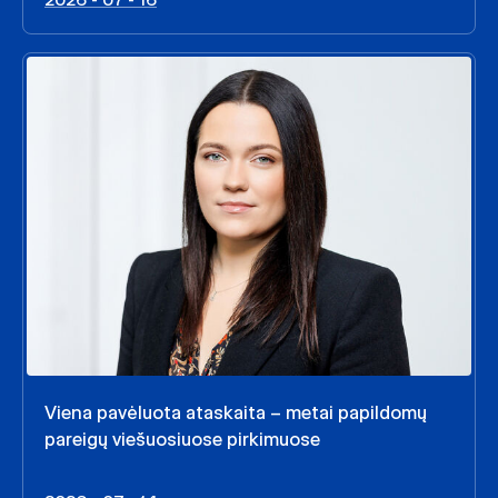
Viena pavėluota ataskaita – metai papildomų
pareigų viešuosiuose pirkimuose