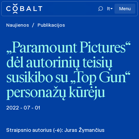
lt
Menu
Naujienos
/
Publikacijos
„Paramount Pictures“
dėl autorinių teisių
susikibo su „Top Gun“
personažų kūrėju
2022 - 07 - 01
Straipsnio autorius (-ė):
Juras Žymančius