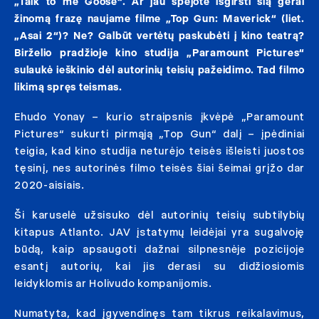
„Talk to me Goose“. Ar jau spėjote išgirsti šią gerai
žinomą frazę naujame filme „Top Gun: Maverick“ (liet.
„Asai 2“)? Ne? Galbūt vertėtų paskubėti į kino teatrą?
Birželio pradžioje kino studija „Paramount Pictures“
sulaukė ieškinio dėl autorinių teisių pažeidimo. Tad filmo
likimą spręs teismas.
Ehudo Yonay – kurio straipsnis įkvėpė „Paramount
Pictures“ sukurti pirmąją „Top Gun“ dalį – įpėdiniai
teigia, kad kino studija neturėjo teisės išleisti juostos
tęsinį, nes autorinės filmo teisės šiai šeimai grįžo dar
2020-aisiais.
Ši karuselė užsisuko dėl autorinių teisių subtilybių
kitapus Atlanto. JAV įstatymų leidėjai yra sugalvoję
būdą, kaip apsaugoti dažnai silpnesnėje pozicijoje
esantį autorių, kai jis derasi su didžiosiomis
leidyklomis ar Holivudo kompanijomis.
Numatyta, kad įgyvendinęs tam tikrus reikalavimus,