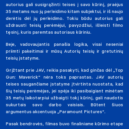
autorius gali susigrąžinti teises į savo kūrinį, praėjus
35 metams nuo jų perleidimo kitam subjektui, ir iš naujo
derėtis dėl jų perleidimo. Tokiu būdu autorius gali
uždrausti teisių perėmėjui, pavyzdžiui, išleisti filmo
tęsinį, kuris paremtas autoriaus kūriniu.
Beje, vadovaujantis panašia logika, visai neseniai
priimti pakeitimai ir mūsų Autorių teisių ir gretutinių
teisių įstatyme.
Grįžtant prie JAV, reikia pasakyti, kad ginčas dėl „Top
Gun: Maverick“ nėra toks paprastas. JAV autorių
teises saugančiame įstatyme įtvirtinta nuostata, kad
šių teisių perėmėjas, jei spėja iki pasibaigiant minėtam
35 metų laikotarpiui užbaigti tokį kūrinį, gali naudotis
sukurtais savo darbo vaisiais. Būtent šiuos
argumentus akcentuoja „Paramount Pictures“.
Pasak bendrovės, filmas buvo finaliniame kūrimo etape