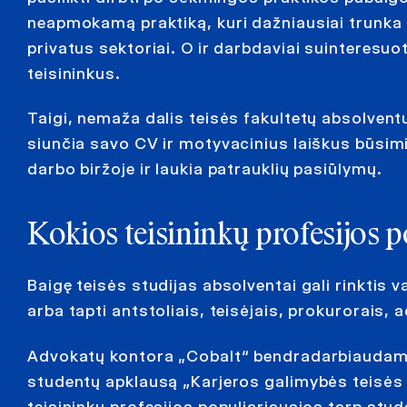
neapmokamą praktiką, kuri dažniausiai trunka ik
privatus sektoriai. O ir darbdaviai suinteresuot
teisininkus.
Taigi, nemaža dalis teisės fakultetų absolventų j
siunčia savo CV ir motyvacinius laiškus būsim
darbo biržoje ir laukia patrauklių pasiūlymų.
Kokios teisininkų profesijos p
Baigę teisės studijas absolventai gali rinktis v
arba tapti antstoliais, teisėjais, prokurorais, 
Advokatų kontora „Cobalt“ bendradarbiaudama 
studentų apklausą „Karjeros galimybės teisės s
teisininkų profesijos populiariausios tarp stude