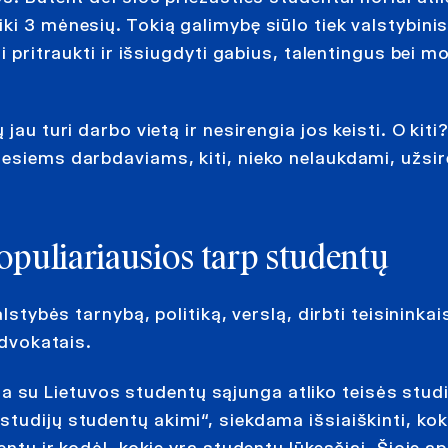
i 3 mėnesių. Tokią galimybę siūlo tiek valstybinis,
i pritraukti ir išsiugdyti gabius, talentingus bei 
au turi darbo vietą ir nesirengia jos keisti. O kiti?
iesiems darbdaviams, kiti, nieko nelaukdami, užsir
opuliariausios tarp studentų
alstybės tarnybą, politiką, verslą, dirbti teisinink
advokatais.
su Lietuvos studentų sąjunga atliko teisės studi
tudijų studentų akimi“, siekdama išsiaiškinti, ko
ntų ir kodėl, kokie yra studentų lūkesčiai. Šioje a