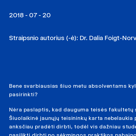
2018 - 07 - 20
Straipsnio autorius (-ė):
Dr. Dalia Foigt-Nor
Bene svarbiausias šiuo metu absolventams kyla
pasirinkti?
Nėra paslaptis, kad dauguma teisės fakultetų
Šiuolaikinė jaunųjų teisininkų karta nebelaukia
anksčiau pradėti dirbti, todėl vis dažniau stud
pasilikti dirbti po sėkmingos praktikos pabaigo