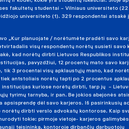
ises fakultetų studentai – Vilniaus universiteto (22
idžiojo universiteto (1). 329 respondentai atsakė į
vo „Kur planuojate / norėtumėte pradėti savo kar
etvirtadalis visų respondentų norėtų susieti savo 
akė, kad norėtų dirbti Lietuvos Respublikos institu
institucijas, pavyzdžiui, 12 procentų mato savo kar
, tik 3 procentai visų apklaustųjų mano, kad norėt
tiek antstoliais norėtų tapti po 2 procentus apkla
institucijas kuriose norėtų dirbti, tarp jų – Lietu
ųjų tyrimų tarnyba, ir pan. Be jokios abejonės atsi
ra apsisprendę dėl savo karjeros. Iš pasirinkusių 
) norėtų dirbti verslo advokatų kontorose. Kaip sv
nurodyti tokie: pirmoje vietoje- karjeros galimybės
aunąjį teisininką, kontoroje dirbančių darbuotojų