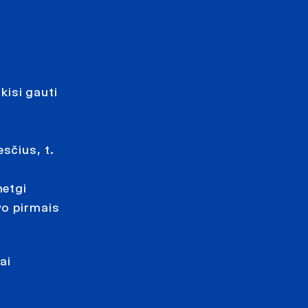
kisi gauti
u
sčius, t.
netgi
vo pirmais
ai