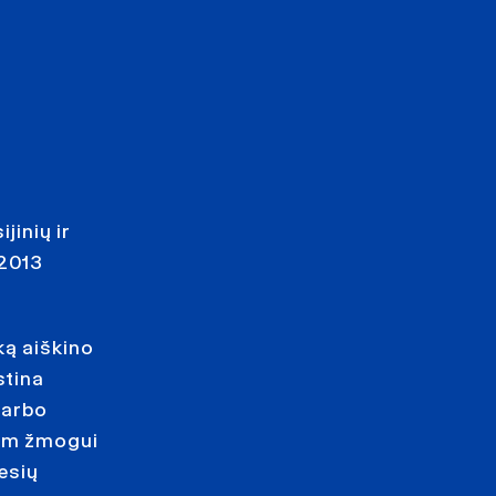
ų
jinių ir
 2013
ką aiškino
stina
darbo
unam žmogui
esių