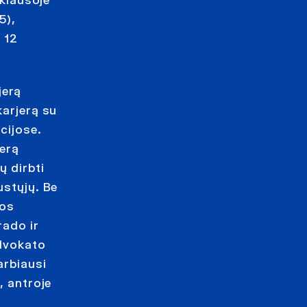
5),
 12
jerą
karjerą su
cijose.
jerą
ų dirbti
ustųjų. Be
vos
rado ir
advokato
arbiausi
, antroje