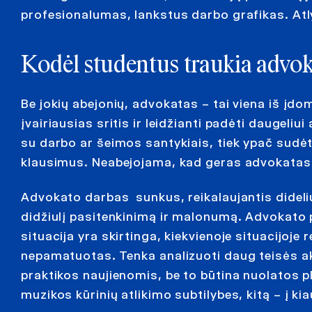
profesionalumas, lankstus darbo grafikas. Atly
Kodėl studentus traukia advok
Be jokių abejonių, advokatas – tai viena iš įdom
įvairiausias sritis ir leidžianti padėti daugel
su darbo ar šeimos santykiais, tiek ypač sud
klausimus. Neabejojama, kad geras advokatas 
Advokato darbas sunkus, reikalaujantis didelių
didžiulį pasitenkinimą ir malonumą. Advokato 
situacija yra skirtinga, kiekvienoje situacijoje
nepamatuotas. Tenka analizuoti daug teisės akt
praktikos naujienomis, be to būtina nuolatos plė
muzikos kūrinių atlikimo subtilybes, kitą – į k