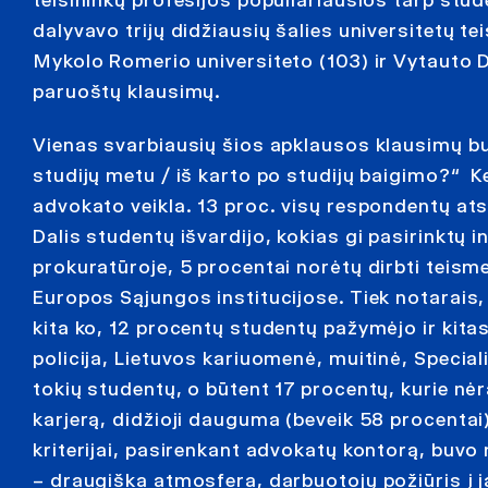
dalyvavo trijų didžiausių šalies universitetų te
Mykolo Romerio universiteto (103) ir Vytauto D
paruoštų klausimų.
Vienas svarbiausių šios apklausos klausimų bu
studijų metu / iš karto po studijų baigimo?“ K
advokato veikla. 13 proc. visų respondentų ats
Dalis studentų išvardijo, kokias gi pasirinktų 
prokuratūroje, 5 procentai norėtų dirbti teisme
Europos Sąjungos institucijose. Tiek notarais, 
kita ko, 12 procentų studentų pažymėjo ir kitas 
policija, Lietuvos kariuomenė, muitinė, Speciali
tokių studentų, o būtent 17 procentų, kurie nė
karjerą, didžioji dauguma (beveik 58 procentai
kriterijai, pasirenkant advokatų kontorą, buvo 
– draugiška atmosfera, darbuotojų požiūris į j