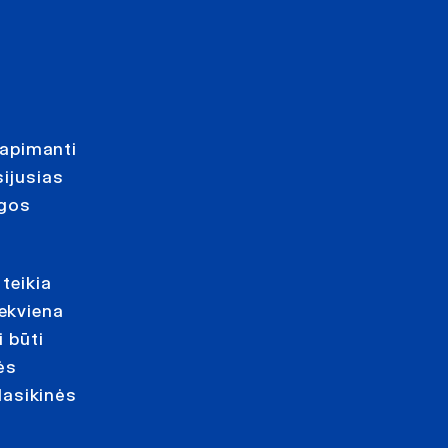
 apimanti
sijusias
ugos
teikia
iekviena
i būti
ės
lasikinės