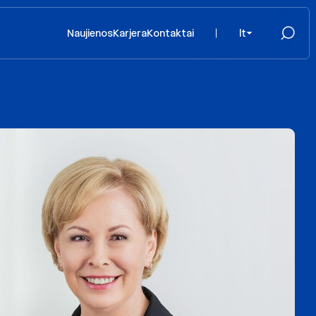
Naujienos
Karjera
Kontaktai
lt