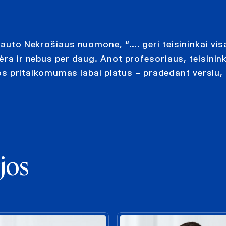
ytauto Nekrošiaus nuomone, “…. geri teisininkai vi
ėra ir nebus per daug. Anot profesoriaus, teisinin
 jos pritaikomumas labai platus – pradedant verslu,
jos