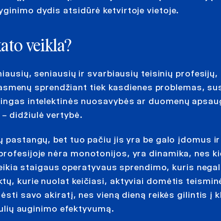
ginimo dydis atsidūrė ketvirtoje vietoje.
ato veikla?
iausių, seniausių ir svarbiausių teisinių profesijų,
iui asmenų sprendžiant tiek kasdienes problemas, su
ėtingas intelektinės nuosavybės ar duomenų apsa
– didžiulė vertybė.
 pastangų, bet tuo pačiu jis yra be galo įdomus ir 
profesijoje nėra monotonijos, yra dinamika, nes k
 reikia staigaus operatyvaus sprendimo, kuris negal
ų, kurie nuolat keičiasi, aktyviai domėtis teismin
sti savo akiratį, nes vieną dieną reikės gilintis į k
iaulių auginimo efektyvumą.