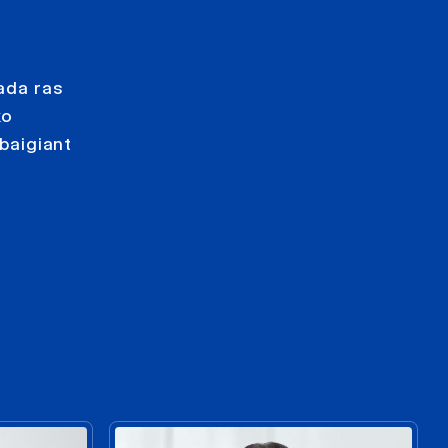
sada ras
ko
 baigiant