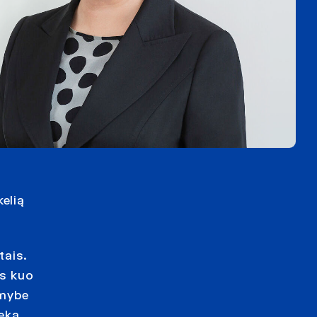
elią
tais.
os kuo
imybe
ieka