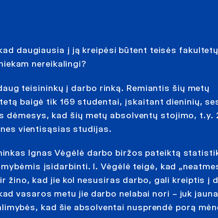
kad daugiausia į ją kreipėsi būtent teisės fakultet
 niekam nereikalingi?
r daug teisininkų į darbo rinką. Remiantis šių metų
tą baigė tik 169 studentai, įskaitant dieninių, sesi
s dėmesys, kad šių metų absolventų stojimo, t.y.
ines vientisąsias studijas.
nkas Ignas Vėgėlė darbo biržos pateiktą statisti
mybėmis įsidarbinti. I. Vėgėlė teigė, kad „neatme
 žino, kad jie kol nesusiras darbo, gali kreiptis į 
ip, kad vasaros metu jie darbo nelabai nori – juk ja
i galimybės, kad šie absolventai nusprendė porą mėn