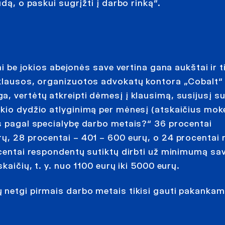
dą, o paskui sugrįžti į darbo rinką“.
ai be jokios abejonės save vertina gana aukštai ir ti
pklausos, organizuotos advokatų kontora „Cobalt“
, vertėtų atkreipti dėmesį į klausimą, susijusį s
kio dydžio atlyginimą per mėnesį (atskaičius moke
is pagal specialybę darbo metais?“ 36 procentai
ų, 28 procentai – 401 – 600 eurų, o 24 procentai 
ocentai respondentų sutiktų dirbti už minimumą sa
kaičių, t. y. nuo 1100 eurų iki 5000 eurų.
 netgi pirmais darbo metais tikisi gauti pakankam