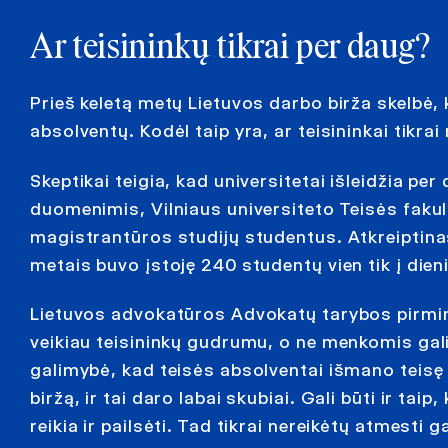
Ar teisininkų tikrai per daug?
Prieš keletą metų Lietuvos darbo birža skelbė, 
absolventų. Kodėl taip yra, ar teisininkai tikrai
Skeptikai teigia, kad universitetai išleidžia pe
duomenimis, Vilniaus universiteto Teisės fakulte
magistrantūros studijų studentus. Atkreiptina
metais buvo įstoję 240 studentų vien tik į dien
Lietuvos advokatūros Advokatų tarybos pirmini
veikiau teisininkų gudrumu, o ne menkomis gali
galimybė, kad teisės absolventai išmano teisę ir
biržą, ir tai daro labai skubiai. Gali būti ir ta
reikia ir pailsėti. Tad tikrai nereikėtų atmest