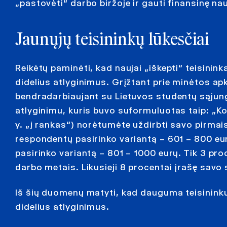
„pastovėti“ darbo biržoje ir gauti finansinę nau
Jaunųjų teisininkų lūkesčiai
Reikėtų paminėti, kad naujai „iškepti“ teisinink
didelius atlyginimus. Grįžtant prie minėtos a
bendradarbiaujant su Lietuvos studentų sąjunga
atlyginimu, kuris buvo suformuluotas taip: „Ko
y. „į rankas“) norėtumėte uždirbti savo pirma
respondentų pasirinko variantą – 601 – 800 eur
pasirinko variantą – 801 – 1000 eurų. Tik 3 pr
darbo metais. Likusieji 8 procentai įrašę savo s
Iš šių duomenų matyti, kad dauguma teisininkų
didelius atlyginimus.