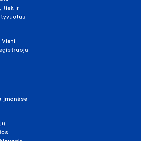
 tiek ir
motyvuotus
 Vieni
egistruoja
ais įmonėse
jų
kios
pklausoje