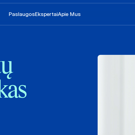
Paslaugos
Ekspertai
Apie Mus
tų
kas