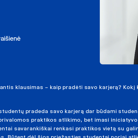
vaišienė
ntis klausimas – kaip pradėti savo karjerą? Kokį k
 studentų pradeda savo karjerą dar būdami studen
 privalomos praktikos atlikimo, bet imasi iniciatyv
entai savarankiškai renkasi praktikos vietą su gal
s. Būtent dėl šios priežasties studentai noriai atl