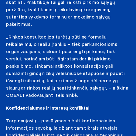
skatinti. Praktikoje tai gali reikšti pirkimo sąlygų
peržiūrą, kvalifikacinių reikalavimų koregavimą,
sutarties vykdymo terminų ar mokėjimo sąlygų
pakeitimus.
„Rinkos konsultacijos turėtų būti ne formaliu
reikalavimu, o realiu įrankiu – tiek perkančiosioms
organizacijoms, siekiant pasirengti pirkimui, tiek
verslui, norinčiam būti išgirstam dar iki pirkimo
paskelbimo. Tinkamai atliktos konsultacijos gali
sumažinti ginčų riziką vėlesniuose etapuose ir padėti
išvengti situacijų, kai pirkimas žlunga dėl pernelyg
siaurų ar rinkos realijų neatitinkančių sąlygų“, – aiškina
COBALT vadovaujanti teisininkė.
Konfidencialumas ir interesų konfliktai
Tarp naujovių – pasiūlymas plėsti konfidencialios
informacijos sąvoką, leidžiant tam tikrais atvejais
konfidencialiais laikyti ne tik kainodarą ar techninius