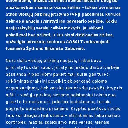
automatinio, mažiau administracinės naštos ir daugiau
atsakomybės visoms proceso šalims – tokias permainas
atneš Viešųjų pirkimų įstatymo (VPĮ) pakeitimai, kuriuos
Seimas planuoja svarstyti jau pavasario sesijoje
. Kokių
naujų taisyklių verslui reikės mokytis, jei siūlomi
pakeitimai bus priimti, ir kur slypi didžiausios rizikos,
apžvelgia advokatų kontoros COBALT vadovaujanti
teisininkė Žydrūnė Biliūnaitė-Zubavičė.
Nors dalis viešųjų pirkimų naujovių rinkai buvo
pristatytos dar sausį, įstatymų leidėjo darbotvarkėje
atsiranda ir papildomi pakeitimai, kurie gali turėti
reikšmingą praktinį poveikį tiek perkančiosioms
organizacijoms, tiek verslui. Bendra šių pokyčių kryptis
aiški – viešųjų pirkimų sistema palaipsniui tolsta nuo
griežto formalizmo ir juda link lankstesnio, turiniu
pagrįsto sprendimų priėmimo. Kryptis pozityvi, tačiau
ten, kur daugiau lankstumo – atitinkamai, lieka mažiau
kontrolės, mažiau skaidrumo. Kita vertus, vienais