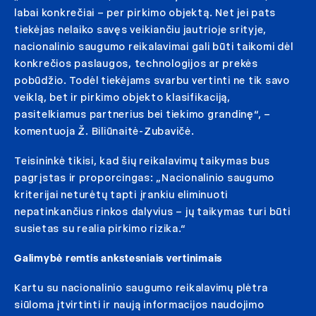
labai konkrečiai – per pirkimo objektą. Net jei pats
tiekėjas nelaiko savęs veikiančiu jautrioje srityje,
nacionalinio saugumo reikalavimai gali būti taikomi dėl
konkrečios paslaugos, technologijos ar prekės
pobūdžio. Todėl tiekėjams svarbu vertinti ne tik savo
veiklą, bet ir pirkimo objekto klasifikaciją,
pasitelkiamus partnerius bei tiekimo grandinę“, –
komentuoja Ž. Biliūnaitė-Zubavičė.
Teisininkė tikisi, kad šių reikalavimų taikymas bus
pagrįstas ir proporcingas: „Nacionalinio saugumo
kriterijai neturėtų tapti įrankiu eliminuoti
nepatinkančius rinkos dalyvius – jų taikymas turi būti
susietas su realia pirkimo rizika.“
Galimybė remtis ankstesniais vertinimais
Kartu su nacionalinio saugumo reikalavimų plėtra
siūloma įtvirtinti ir naują informacijos naudojimo