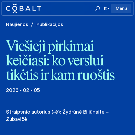
lt
Menu
Naujienos
/
Publikacijos
Viešieji pirkimai
keičiasi: ko verslui
tikėtis ir kam ruoštis
2026 - 02 - 05
Straipsnio autorius (-ė):
Žydrūnė Biliūnaitė –
Zubavičė