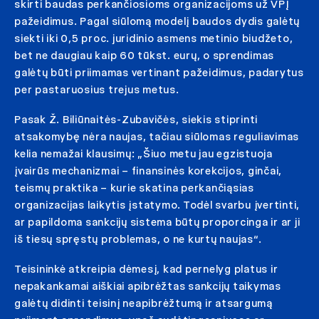
skirti baudas perkančiosioms organizacijoms už VPĮ
pažeidimus. Pagal siūlomą modelį baudos dydis galėtų
siekti iki 0,5 proc. juridinio asmens metinio biudžeto,
bet ne daugiau kaip 60 tūkst. eurų, o sprendimas
galėtų būti priimamas vertinant pažeidimus, padarytus
per pastaruosius trejus metus.
Pasak Ž. Biliūnaitės-Zubavičės, siekis stiprinti
atsakomybę nėra naujas, tačiau siūlomas reguliavimas
kelia nemažai klausimų: „Šiuo metu jau egzistuoja
įvairūs mechanizmai – finansinės korekcijos, ginčai,
teismų praktika – kurie skatina perkančiąsias
organizacijas laikytis įstatymo. Todėl svarbu įvertinti,
ar papildoma sankcijų sistema būtų proporcinga ir ar ji
iš tiesų spręstų problemas, o ne kurtų naujas“.
Teisininkė atkreipia dėmesį, kad pernelyg platus ir
nepakankamai aiškiai apibrėžtas sankcijų taikymas
galėtų didinti teisinį neapibrėžtumą ir atsargumą