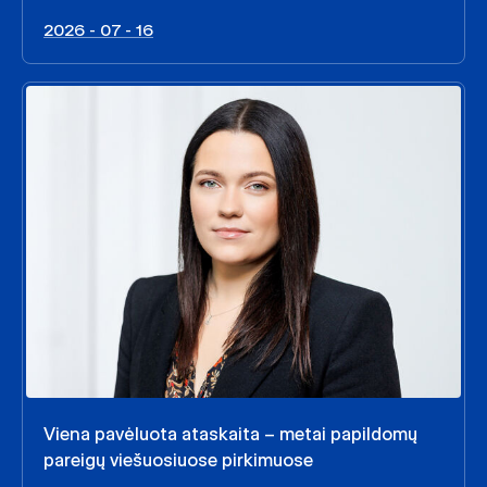
2026 - 07 - 16
Viena pavėluota ataskaita – metai papildomų
pareigų viešuosiuose pirkimuose