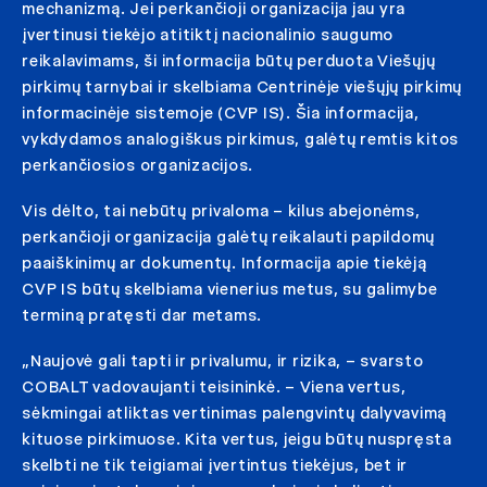
mechanizmą. Jei perkančioji organizacija jau yra
įvertinusi tiekėjo atitiktį nacionalinio saugumo
reikalavimams, ši informacija būtų perduota Viešųjų
pirkimų tarnybai ir skelbiama Centrinėje viešųjų pirkimų
informacinėje sistemoje (CVP IS). Šia informacija,
vykdydamos analogiškus pirkimus, galėtų remtis kitos
perkančiosios organizacijos.
Vis dėlto, tai nebūtų privaloma – kilus abejonėms,
perkančioji organizacija galėtų reikalauti papildomų
paaiškinimų ar dokumentų. Informacija apie tiekėją
CVP IS būtų skelbiama vienerius metus, su galimybe
terminą pratęsti dar metams.
„Naujovė gali tapti ir privalumu, ir rizika, – svarsto
COBALT vadovaujanti teisininkė. – Viena vertus,
sėkmingai atliktas vertinimas palengvintų dalyvavimą
kituose pirkimuose. Kita vertus, jeigu būtų nuspręsta
skelbti ne tik teigiamai įvertintus tiekėjus, bet ir