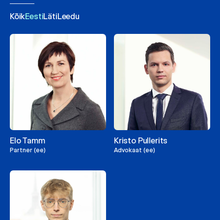
Kõik
Eesti
Läti
Leedu
Elo Tamm
Kristo Pullerits
Partner (ee)
Advokaat (ee)