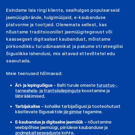
Esindame laia ringi kliente, sealhulgas populaarseid
jaemüügibrände, hulgimüüjaid, e-kaubanduse
platvorme ja tootjaid. Olenemata sellest, kas
nõustame traditsioonilist jaemüügitegevust või
kaasaegset digitaalset kaubandust, mõistame
piirkondlikku turudünaamikat ja pakume strateegilisi
õiguslikke lahendusi, mis aitavad ettevõtetel edu
saavutada.
Meie teenused hõlmavad:
Äri- ja lepinguõigus
–
Balti turule omaste
turustus-,
tarneahela- ja frantsiisilepingute
koostamine ja
läbirääkimised.
Tarbijakaitse
–
kohalike tarbijaõigusi ja tooteohutust
käsitlevate õigusaktide
järgimise
tagamine.
E-kaubandus ja digitaalne jaemüük
–
nõustamine
veebipõhise jaemüügi, piiriülese kaubanduse ja
andmekaitseseaduste
kohta.