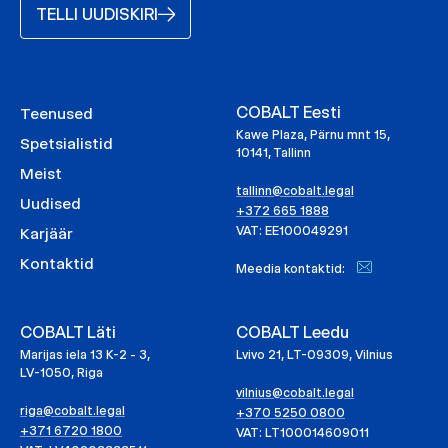
TELLI UUDISKIRI
COBALT Eesti
Teenused
Kawe Plaza, Pärnu mnt 15,
Spetsialistid
10141, Tallinn
Meist
tallinn@cobalt.legal
Uudised
+372 665 1888
VAT: EE100049291
Karjäär
Kontaktid
Meedia kontaktid:
COBALT Läti
COBALT Leedu
Marijas iela 13 K-2 - 3,
Lvivo 21, LT-09309, Vilnius
LV-1050, Riga
vilnius@cobalt.legal
riga@cobalt.legal
+370 5250 0800
+371 6720 1800
VAT: LT100014609011