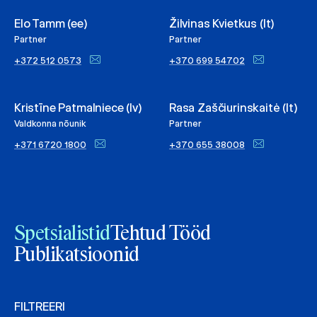
Elo Tamm (ee)
Žilvinas Kvietkus (lt)
Partner
Partner
+372 512 0573
+370 699 54702
Kristīne Patmalniece (lv)
Rasa Zaščiurinskaitė (lt)
Valdkonna nõunik
Partner
+371 6720 1800
+370 655 38008
Spetsialistid
Tehtud Tööd
Publikatsioonid
FILTREERI