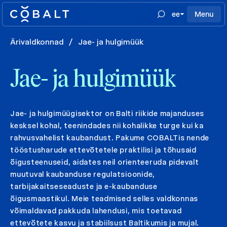
ee
Menu
Ärivaldkonnad
/
Jae- ja hulgimüük
Jae- ja hulgimüük
Jae- ja hulgimüügisektor on Balti riikide majanduses
kesksel kohal, teenindades nii kohalikke turge kui ka
rahvusvahelist kaubandust. Pakume COBALTis nende
tööstusharude ettevõtetele praktilisi ja tõhusaid
õigusteenuseid, aidates neil orienteeruda pidevalt
muutuval kaubanduse regulatsioonide,
tarbijakaitseseaduste ja e-kaubanduse
õigusmaastikul. Meie teadmised selles valdkonnas
võimaldavad pakkuda lahendusi, mis toetavad
ettevõtete kasvu ja stabiilsust Baltikumis ja mujal.