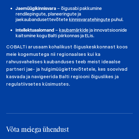
Jaemüügikinnisvara
–
õigusabi pakkumine
rendilepingute, planeeringute ja
jaekaubandusettevõtete
kinnisvaratehingute
puhul.
Intellektuaalomand
–
kaubamärkide
ja innovatsioonide
kaitsmine kogu Balti piirkonnas ja ELis.
COBALTi arusaam kohalikust õiguskeskkonnast koos
meie kogemustega nii regionaalses kui ka
rahvusvahelises kaubanduses teeb meist ideaalse
partneri jae- ja hulgimüügiettevõtetele, kes soovivad
kasvada ja navigeerida Balti regiooni õiguslikes ja
regulatiivsetes küsimustes.
Võta meiega ühendust