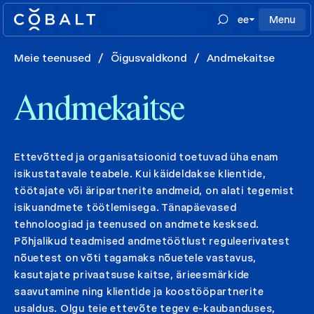
ee
Menu
Meie teenused
/
Õigusvaldkond
/
Andmekaitse
Andmekaitse
Ettevõtted ja organisatsioonid toetuvad üha enam
isikustatavale teabele. Kui käideldakse klientide,
töötajate või äripartnerite andmeid, on alati tegemist
isikuandmete töötlemisega. Tänapäevased
tehnoloogiad ja teenused on andmete kesksed.
Põhjalikud teadmised andmetöötlust reguleerivatest
nõuetest on võti tagamaks nõuetele vastavus,
kasutajate privaatsuse kaitse, ärieesmärkide
saavutamine ning klientide ja koostööpartnerite
usaldus. Olgu teie ettevõte tegev e-kaubanduses,