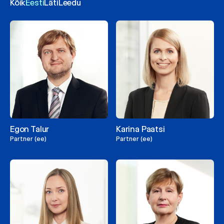
Kõik
Eesti
Läti
Leedu
Egon Talur
Karina Paatsi
Partner (ee)
Partner (ee)