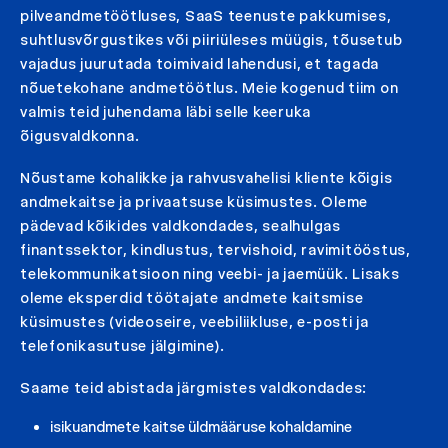
pilveandmetöötluses, SaaS teenuste pakkumises,
suhtlusvõrgustikes või piiriüleses müügis, tõusetub
vajadus juurutada toimivaid lahendusi, et tagada
nõuetekohane andmetöötlus. Meie kogenud tiim on
valmis teid juhendama läbi selle keeruka
õigusvaldkonna.
Nõustame kohalikke ja rahvusvahelisi kliente kõigis
andmekaitse ja privaatsuse küsimustes. Oleme
pädevad kõikides valdkondades, sealhulgas
finantssektor, kindlustus, tervishoid, ravimitööstus,
telekommunikatsioon ning veebi- ja jaemüük. Lisaks
oleme eksperdid töötajate andmete kaitsmise
küsimustes (videoseire, veebiliikluse, e-posti ja
telefonikasutuse jälgimine).
Saame teid abistada järgmistes valdkondades:
isikuandmete kaitse üldmääruse kohaldamine