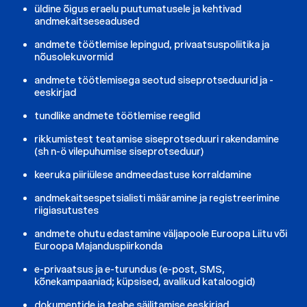
üldine õigus eraelu puutumatusele ja kehtivad
andmekaitseseadused
andmete töötlemise lepingud, privaatsuspoliitika ja
nõusolekuvormid
andmete töötlemisega seotud siseprotseduurid ja -
eeskirjad
tundlike andmete töötlemise reeglid
rikkumistest teatamise siseprotseduuri rakendamine
(sh n-ö vilepuhumise siseprotseduur)
keeruka piiriülese andmeedastuse korraldamine
andmekaitsespetsialisti määramine ja registreerimine
riigiasutustes
andmete ohutu edastamine väljapoole Euroopa Liitu või
Euroopa Majanduspiirkonda
e-privaatsus ja e-turundus (e-post, SMS,
kõnekampaaniad; küpsised, avalikud kataloogid)
dokumentide ja teabe säilitamise eeskirjad