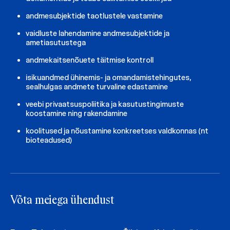
andmesubjektide taotlustele vastamine
vaidluste lahendamine andmesubjektide ja
ametiasutustega
andmekaitsenõuete täitmise kontroll
isikuandmed ühinemis- ja omandamistehingutes,
sealhulgas andmete turvaline edastamine
veebi privaatsuspoliitika ja kasutustingimuste
koostamine ning rakendamine
koolitused ja nõustamine konkreetses valdkonnas (nt
bioteadused)
Võta meiega ühendust