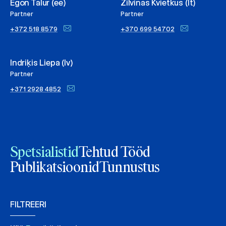
Egon Talur (ee)
Žilvinas Kvietkus (lt)
Partner
Partner
+372 518 8579
+370 699 54702
Indriķis Liepa (lv)
Partner
+371 2928 4852
Spetsialistid
Tehtud Tööd
Publikatsioonid
Tunnustus
FILTREERI