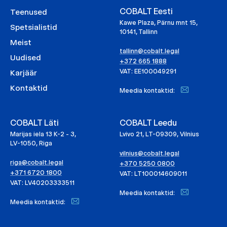
COBALT Eesti
Teenused
Kawe Plaza, Pärnu mnt 15,
Spetsialistid
10141, Tallinn
Meist
tallinn@cobalt.legal
Uudised
+372 665 1888
VAT: EE100049291
Karjäär
Kontaktid
Meedia kontaktid:
COBALT Läti
COBALT Leedu
Marijas iela 13 K-2 - 3,
Lvivo 21, LT-09309, Vilnius
LV-1050, Riga
vilnius@cobalt.legal
riga@cobalt.legal
+370 5250 0800
+371 6720 1800
VAT: LT100014609011
VAT: LV40203333511
Meedia kontaktid:
Meedia kontaktid: