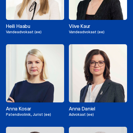
Heili Haabu
Viive Kaur
Vandeadvokaat (ee)
Vandeadvokaat (ee)
Anna Kosar
Anna Daniel
Patendivolinik, Jurist (ee)
Advokaat (ee)