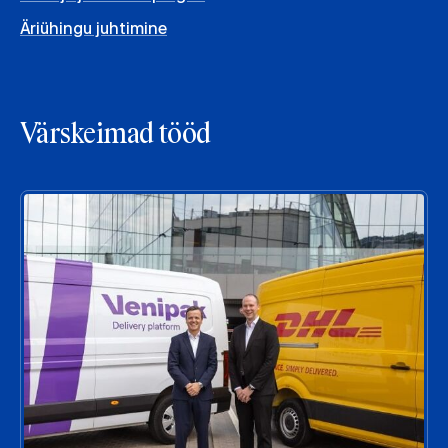
Äriühingu juhtimine
Värskeimad tööd