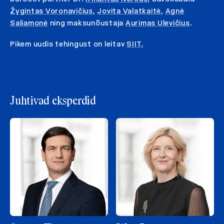
Žygintas Voronavičius
,
Jovita Valatkaitė
,
Agnė
Saliamonė
ning maksunõustaja
Aurimas Ulevičius
.
Pikem uudis tehingust on leitav
SIIT.
Juhtivad eksperdid