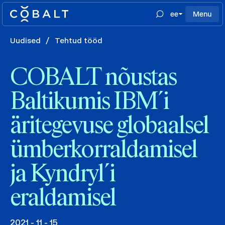
ee
Menu
Uudised
/
Tehtud tööd
COBALT nõustas
Baltikumis IBM´i
äritegevuse globaalsel
ümberkorraldamisel
ja Kyndryl´i
eraldamisel
2021 - 11 - 15