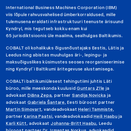
International Business Machines Corporation (IBM)
viis lõpule rahvusvahelised ümberkorraldused, mille
tulemusena eraldati infrastruktuuri teenuste ärisuund
Kyndryl, mis tegutseb kokku enam kui
65 jurisdiktsioonis üle maailma, sealhulgas Baltikumis.
COBALT oli kohalikuks õigusnõustajaks Eestis, Lätis ja
Leedus ning abistas muuhulgas äri-, lepingu- ja
maksuõiguslikes küsimustes seoses reorganiseerimise
ning Kyndryl´i Baltikumi äritegevuse alustamisega.
COBALTi baltikumiülesest tehingutiimi juhtis Läti
büroo, mille meeskonda kuulusid
Guntars Zīle
ja
advokaat
Diāna Zepa
, partner
Sandija Novicka
ja
advokaat
Gabriela Šantare,
Eesti büroost partner
Martin Simovart
, vandeadvokaat
Heleri Tammiste
,
partner
Karina Paatsi
, vandeadvokaadid
Heili Haabu
ja
Karli Kütt
, advokaat
Johanna-Britt Haabu
, Leedu
büroost partner Dr.
Irmantas Norkus,
advokaadid