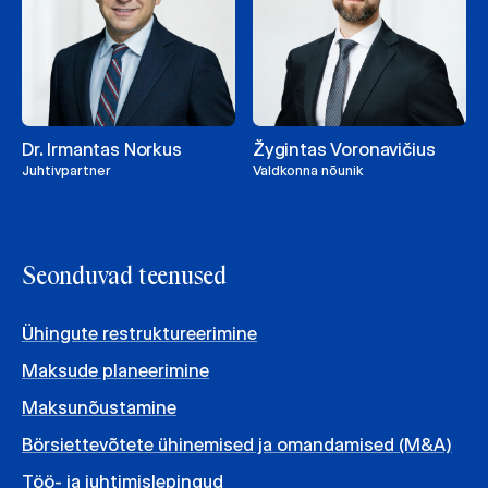
Dr. Irmantas Norkus
Žygintas Voronavičius
Juhtivpartner
Valdkonna nõunik
Seonduvad teenused
Ühingute restruktureerimine
Maksude planeerimine
Maksunõustamine
Börsiettevõtete ühinemised ja omandamised (M&A)
Töö- ja juhtimislepingud