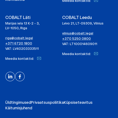
Meedia kontaktid:
COBALT Läti
COBALT Leedu
Marijas iela 13 K-2 - 3,
Lvivo 21, LT-09309, Vilnius
LV-1050, Riga
vilnius@cobalt.legal
riga@cobalt.legal
+370 5250 0800
+371 6720 1800
VAT: LT100014609011
VAT: LV40203333511
Meedia kontaktid:
Meedia kontaktid:
Üldtingimused
Privaatsuspoliitika
Küpsiseteavitus
Käitumisjuhend