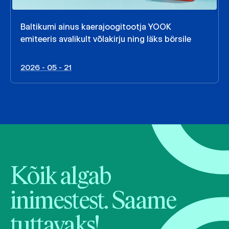
Baltikumi ainus kaerajoogitootja YOOK
emiteeris avalikult võlakirju ning läks börsile
2026 - 05 - 21
Kõik algab
inimestest. Saame
tuttavaks!