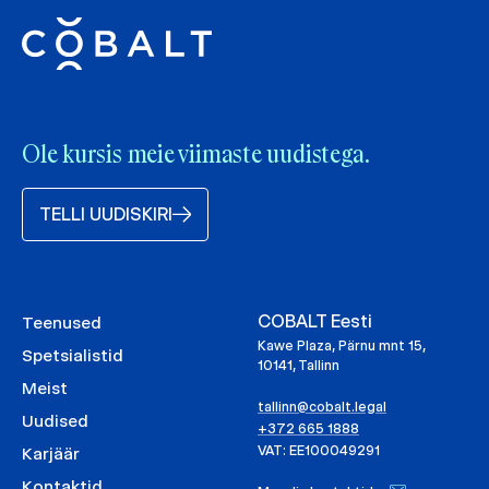
Ole kursis meie viimaste uudistega.
TELLI UUDISKIRI
COBALT Eesti
Teenused
Kawe Plaza, Pärnu mnt 15,
Spetsialistid
10141, Tallinn
Meist
tallinn@cobalt.legal
Uudised
+372 665 1888
VAT: EE100049291
Karjäär
Kontaktid