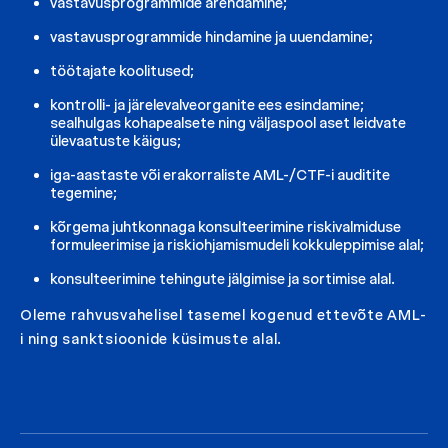
vastavusprogrammide arendamine;
vastavusprogrammide hindamine ja uuendamine;
töötajate koolitused;
kontrolli- ja järelevalveorganite ees esindamine;
sealhulgas kohapealsete ning väljaspool aset leidvate
ülevaatuste käigus;
iga-aastaste või erakorraliste AML-/CTF-i auditite
tegemine;
kõrgema juhtkonnaga konsulteerimine riskivalmiduse
formuleerimise ja riskiohjamismudeli kokkuleppimise alal;
konsulteerimine tehingute jälgimise ja sortimise alal.
Oleme rahvusvahelisel tasemel kogenud ettevõte AML-
i ning sanktsioonide küsimuste alal.