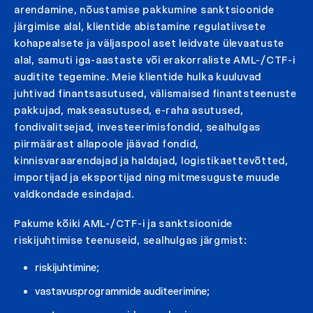
arendamine, nõustamise pakkumine sanktsioonide
järgimise alal, klientide abistamine regulatiivsete
kohapealsete ja väljaspool aset leidvate ülevaatuste
alal, samuti iga-aastaste või erakorraliste AML-/CTF-i
auditite tegemine. Meie klientide hulka kuuluvad
juhtivad finantsasutused, välismaised finantsteenuste
pakkujad, makseasutused, e-raha asutused,
fondivalitsejad, investeerimisfondid, sealhulgas
piirmäärast allapoole jäävad fondid,
kinnisvaraarendajad ja haldajad, logistikaettevõtted,
importijad ja eksportijad ning mitmesuguste muude
valdkondade esindajad.
Pakume kõiki AML-/CTF-i ja sanktsioonide
riskijuhtimise teenuseid, sealhulgas järgmist:
riskijuhtimine;
vastavusprogrammide auditeerimine;