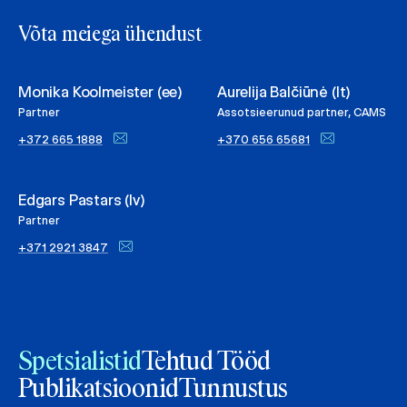
Võta meiega ühendust
Monika Koolmeister (ee)
Aurelija Balčiūnė (lt)
Partner
Assotsieerunud partner, CAMS
+372 665 1888
+370 656 65681
Edgars Pastars (lv)
Partner
+371 2921 3847
Spetsialistid
Tehtud Tööd
Publikatsioonid
Tunnustus