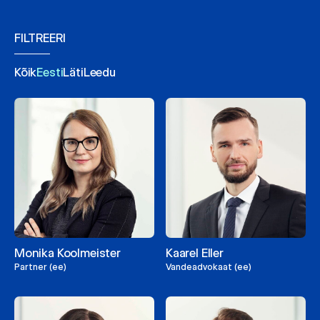
FILTREERI
Kõik
Eesti
Läti
Leedu
Monika Koolmeister
Kaarel Eller
Partner (ee)
Vandeadvokaat (ee)