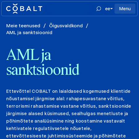
ee
Menu
Meie teenused
/
Õigusvaldkond
/
AML ja sanktsioonid
AML ja
sanktsioonid
Ettevõttel COBALT on laialdased kogemused klientide
nõustamisel järgmise alal: rahapesuvastane võitlus,
terrorismi rahastamise vastane võitlus, sanktsioonide
järgimise alased küsimused, sealhulgas menetluste ja
põhimõtete analüüsimine ning koostamine vastavalt
kehtivatele regulatiivsetele nõuetele,
ettevõttesiseste juhtimissüsteemide ja põhimõtete