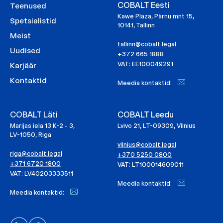
COBALT Eesti
Teenused
Kawe Plaza, Pärnu mnt 15,
Spetsialistid
10141, Tallinn
Meist
tallinn@cobalt.legal
Uudised
+372 665 1888
VAT: EE100049291
Karjäär
Kontaktid
Meedia kontaktid:
COBALT Läti
COBALT Leedu
Marijas iela 13 K-2 - 3,
Lvivo 21, LT-09309, Vilnius
LV-1050, Riga
vilnius@cobalt.legal
riga@cobalt.legal
+370 5250 0800
+371 6720 1800
VAT: LT100014609011
VAT: LV40203333511
Meedia kontaktid:
Meedia kontaktid: