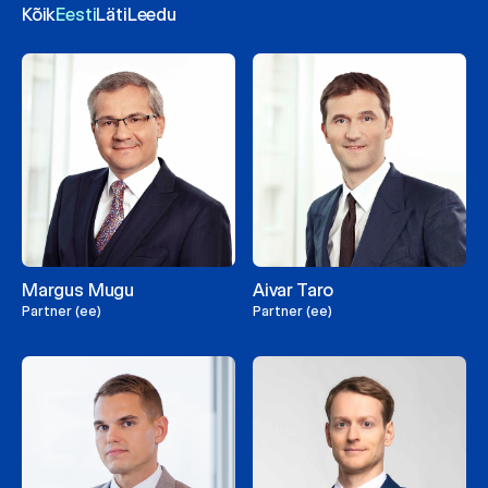
Kõik
Eesti
Läti
Leedu
Margus Mugu
Aivar Taro
Partner (ee)
Partner (ee)