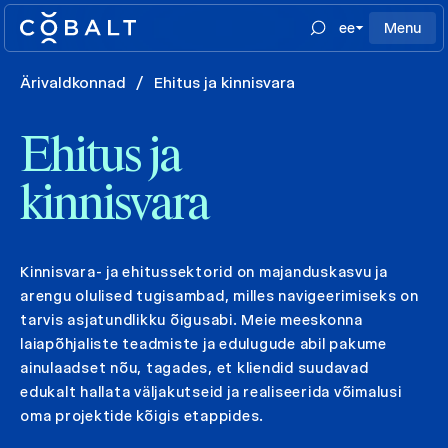
ee
Menu
Ärivaldkonnad
/
Ehitus ja kinnisvara
Ehitus ja
kinnisvara
Kinnisvara- ja ehitussektorid on majanduskasvu ja
arengu olulised tugisambad, milles navigeerimiseks on
tarvis asjatundlikku õigusabi. Meie meeskonna
laiapõhjaliste teadmiste ja edulugude abil pakume
ainulaadset nõu, tagades, et kliendid suudavad
edukalt hallata väljakutseid ja realiseerida võimalusi
oma projektide kõigis etappides.