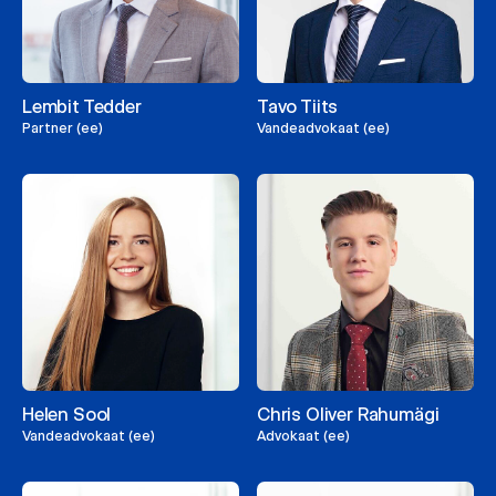
Lembit Tedder
Tavo Tiits
Partner (ee)
Vandeadvokaat (ee)
Helen Sool
Chris Oliver Rahumägi
Vandeadvokaat (ee)
Advokaat (ee)