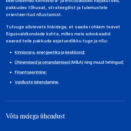
keerulisemad kinnisvara- ja ehitusalased väljakutsed,
pakkudes tõhusat, strateegilist ja tulemustele
orienteeritud nõustamist.
Tutvuge allolevate linkidega, et saada rohkem teavet
õigusvaldkondade kohta, milles meie advokaadid
saavad teile pakkuda asjatundlikku tuge ja nõu:
Kinnisvara
,
energeetika
ja
keskkond
;
Ühinemised ja omandamised
(M&A) ning muud tehingud;
Finantseerimine
;
Vaidluste lahendamine
.
Võta meiega ühendust