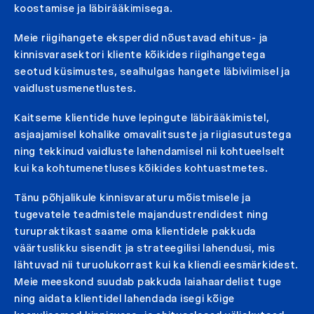
koostamise ja läbirääkimisega.
Meie riigihangete eksperdid nõustavad ehitus- ja
kinnisvarasektori kliente kõikides riigihangetega
seotud küsimustes, sealhulgas hangete läbiviimisel ja
vaidlustusmenetlustes.
Kaitseme klientide huve lepingute läbirääkimistel,
asjaajamisel kohalike omavalitsuste ja riigiasutustega
ning tekkinud vaidluste lahendamisel nii kohtueelselt
kui ka kohtumenetluses kõikides kohtuastmetes.
Tänu põhjalikule kinnisvaraturu mõistmisele ja
tugevatele teadmistele majandustrendidest ning
turupraktikast saame oma klientidele pakkuda
väärtuslikku sisendit ja strateegilisi lahendusi, mis
lähtuvad nii turuolukorrast kui ka kliendi eesmärkidest.
Meie meeskond suudab pakkuda laiahaardelist tuge
ning aidata klientidel lahendada isegi kõige