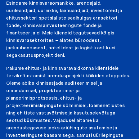
Esindame kinnisvaraomanikke, arendajaid,
üürileandjaid, üürnikke, laenuandjaid, investoreid ja
ehitussektori spetsialiste sealhulgas erasektori
fonde, kinnisvarainvesteeringute fonde ja
finantseerijaid. Meie kliendid tegutsevad kõigis
kinnisvarasektorites – alates büroodest,
jaekaubandusest, hotellidest ja logistikast kuni
segakasutusprojektideni.
Pakume ehitus- ja kinnisvaravaldkonna klientidele
terviknõustamist arendusprojekti kõikides etappides.
Oleme abiks kinnisasjade auditeerimisel ja
omandamisel, projekteerimis- ja
planeerimisprotsessis, ehitus- ja
projekteerimislepingute sõlmimisel, loamenetlustes
ning ehitiste vastuvõtmise ja kasutuselevõtuga
seotud küsimustes. Vajadusel aitame ka
arendustegevuse jaoks äriühingute asutamise ja
investeeringute kaasamisega, samuti üürilepingute