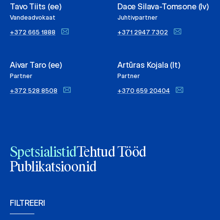
Tavo Tiits (ee)
Dace Silava-Tomsone (lv)
Vandeadvokaat
Juhtivpartner
+372 665 1888
+371 2947 7302
Aivar Taro (ee)
Artūras Kojala (lt)
Partner
Partner
+372 528 8508
+370 659 20404
Spetsialistid
Tehtud Tööd
Publikatsioonid
FILTREERI