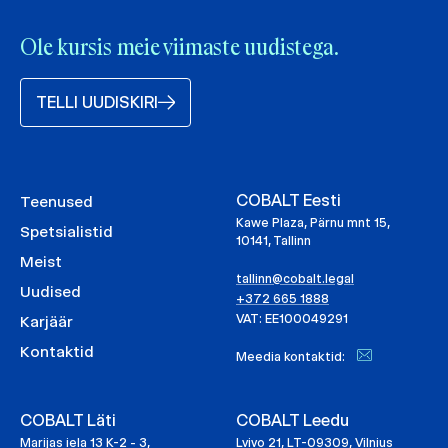
Ole kursis meie viimaste uudistega.
TELLI UUDISKIRI
COBALT Eesti
Teenused
Kawe Plaza, Pärnu mnt 15,
Spetsialistid
10141, Tallinn
Meist
tallinn@cobalt.legal
Uudised
+372 665 1888
VAT: EE100049291
Karjäär
Kontaktid
Meedia kontaktid:
COBALT Läti
COBALT Leedu
Marijas iela 13 K-2 - 3,
Lvivo 21, LT-09309, Vilnius