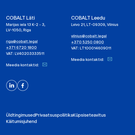
COBALT Läti
COBALT Leedu
Marijas iela 13 K-2 - 3,
Lvivo 21, LT-09309, Vilnius
LV-1050, Riga
vilnius@cobalt.legal
riga@cobalt.legal
+370 5250 0800
+371 6720 1800
VAT: LT100014609011
VAT: LV40203333511
Meedia kontaktid:
Meedia kontaktid:
Üldtingimused
Privaatsuspoliitika
Küpsiseteavitus
Käitumisjuhend