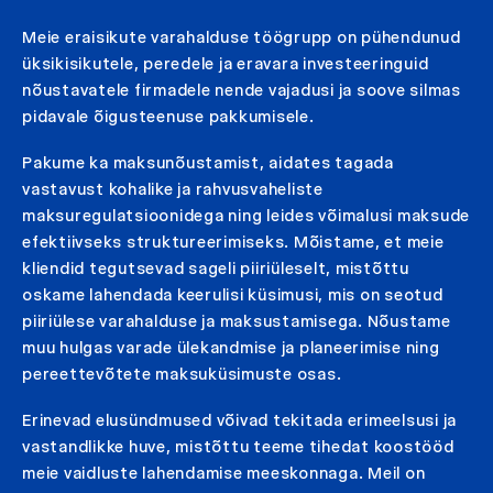
Meie eraisikute varahalduse töögrupp on pühendunud
üksikisikutele, peredele ja eravara investeeringuid
nõustavatele firmadele nende vajadusi ja soove silmas
pidavale õigusteenuse pakkumisele.
Pakume ka maksunõustamist, aidates tagada
vastavust kohalike ja rahvusvaheliste
maksuregulatsioonidega ning leides võimalusi maksude
efektiivseks struktureerimiseks. Mõistame, et meie
kliendid tegutsevad sageli piiriüleselt, mistõttu
oskame lahendada keerulisi küsimusi, mis on seotud
piiriülese varahalduse ja maksustamisega. Nõustame
muu hulgas varade ülekandmise ja planeerimise ning
pereettevõtete maksuküsimuste osas.
Erinevad elusündmused võivad tekitada erimeelsusi ja
vastandlikke huve, mistõttu teeme tihedat koostööd
meie vaidluste lahendamise meeskonnaga. Meil on