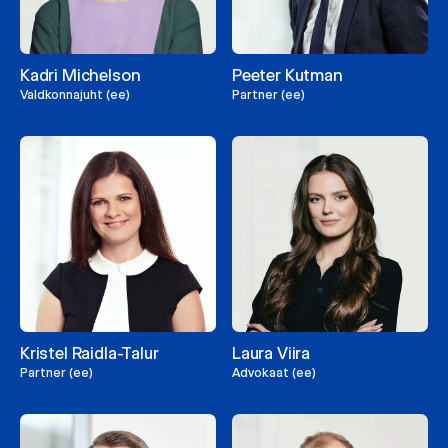
Kadri Michelson
Peeter Kutman
Valdkonnajuht (ee)
Partner (ee)
Kristel Raidla-Talur
Laura Viira
Partner (ee)
Advokaat (ee)