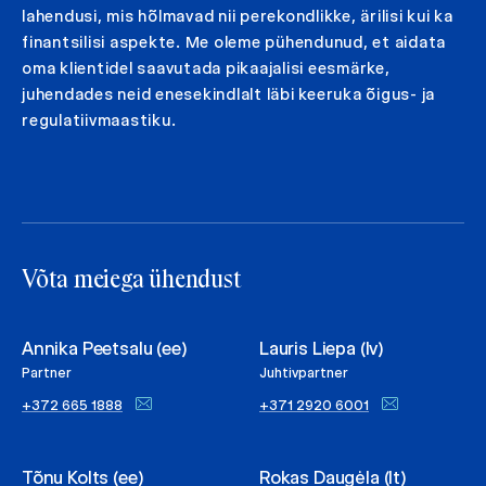
lahendusi, mis hõlmavad nii perekondlikke, ärilisi kui ka
finantsilisi aspekte. Me oleme pühendunud, et aidata
oma klientidel saavutada pikaajalisi eesmärke,
juhendades neid enesekindlalt läbi keeruka õigus- ja
regulatiivmaastiku.
Võta meiega ühendust
Annika Peetsalu (ee)
Lauris Liepa (lv)
Partner
Juhtivpartner
+372 665 1888
+371 2920 6001
Tõnu Kolts (ee)
Rokas Daugėla (lt)