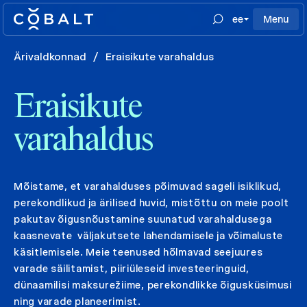
ee
Menu
Ärivaldkonnad
/
Eraisikute varahaldus
Eraisikute
varahaldus
Mõistame, et varahalduses põimuvad sageli isiklikud,
perekondlikud ja ärilised huvid, mistõttu on meie poolt
pakutav õigusnõustamine suunatud varahaldusega
kaasnevate väljakutsete lahendamisele ja võimaluste
käsitlemisele. Meie teenused hõlmavad seejuures
varade säilitamist, piiriüleseid investeeringuid,
dünaamilisi maksurežiime, perekondlikke õigusküsimusi
ning varade planeerimist.