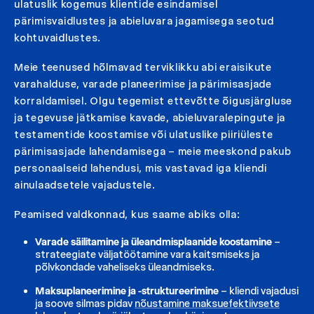
ulatuslik kogemus klientide esindamisel
pärimisvaidlustes ja abieluvara jagamisega seotud
kohtuvaidlustes.
Meie teenused hõlmavad terviklikku abi eraisikute
varahalduse, varade planeerimise ja pärimisasjade
korraldamisel. Olgu tegemist ettevõtte õigusjärgluse
ja tegevuse jätkamise kavade, abieluvaralepingute ja
testamentide koostamise või ulatuslike piiriüleste
pärimisasjade lahendamisega – meie meeskond pakub
personaalseid lahendusi, mis vastavad iga kliendi
ainulaadsetele vajadustele.
Peamised valdkonnad, kus saame abiks olla:
Varade säilitamine ja üleandmisplaanide koostamine
–
strateegiate väljatöötamine vara kaitsmiseks ja
põlvkondade vaheliseks üleandmiseks.
Maksuplaneerimine ja -struktureerimine
– kliendi vajadusi
ja soove silmas pidav
nõustamine maksuefektiivsete