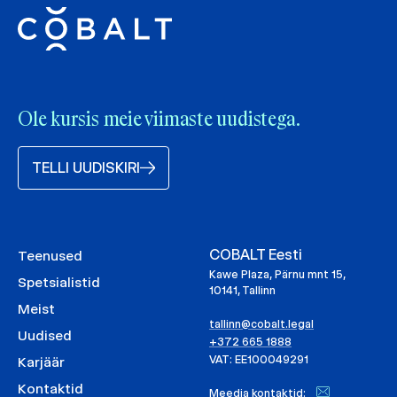
Ole kursis meie viimaste uudistega.
TELLI UUDISKIRI
COBALT Eesti
Teenused
Kawe Plaza, Pärnu mnt 15,
Spetsialistid
10141, Tallinn
Meist
tallinn@cobalt.legal
Uudised
+372 665 1888
VAT: EE100049291
Karjäär
Kontaktid
Meedia kontaktid: