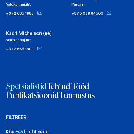
Valdkonnajuht
Partner
+372 665 1888
+370 688 84503
Kadri Michelson (ee)
Valdkonnajuht
+372 665 1888
Spetsialistid
Tehtud Tööd
Publikatsioonid
Tunnustus
FILTREERI
Kõik
Eesti
Läti
Leedu