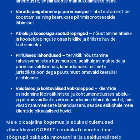
lahenduste
, sh piiriüleste maksuküsimuste osas.
Varade paigutamine ja pärimisasjad
– abi testamentide
koostamisel ning keerukate pärimisprotsesside
läbimisel.
Abielu ja kooseluga seotud lepingud
– nõustamine abielu-
ja kooselulepingute osas isiklike ja äriliste huvide
kaitsmiseks.
Piiriülesed lahendused
– terviklik nõustamine
rahvusvahelistes küsimustes, sealhulgas maksude ja
pärimise valdkonnas, lahendamaks mitmete
jurisdiktsioonidega puutumust omavaid keerulisi
probleeme.
Vaidlused ja kohtuvälised kokkulepped
– klientide
esindamine
läbirääkimistel ja kohtumenetlustes abielu
–
ja pärimisvaidlustes või vahendamine läbirääkimistel, mis
viivad rahumeelsete lahendusteni, seades esikohale meie
klientide pikaajalised huvid.
Meie pikaajaline kogemus ja edukad tulemused
võimaldavad COBALT-i eraisikute varahalduse
töögrupil pakkuda innovaatilisi ja usaldusväärseid