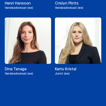
Henri Hansson
Crislyn Piirits
Vandeadvokaat (ee)
Vandeadvokaat (ee)
Dina Tanaga
Kertu Kristal
Vandeadvokaat (ee)
Jurist (ee)