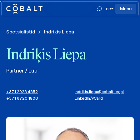
`
ee
Menu
Spetsialistid
/
Indriķis Liepa
Indriķis Liepa
Partner / Läti
+371 2928 4852
indrikis.liepa@cobalt.legal
+371 6720 1800
LinkedIn
/
vCard