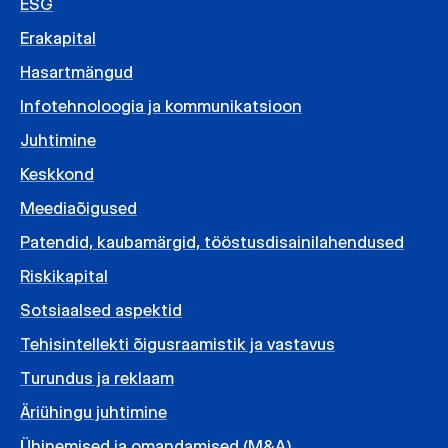
ESG
Erakapital
Hasartmängud
Infotehnoloogia ja kommunikatsioon
Juhtimine
Keskkond
Meediaõigused
Patendid, kaubamärgid, tööstusdisainilahendused
Riskikapital
Sotsiaalsed aspektid
Tehisintellekti õigusraamistik ja vastavus
Turundus ja reklaam
Äriühingu juhtimine
Ühinemised ja omandamised (M&A)