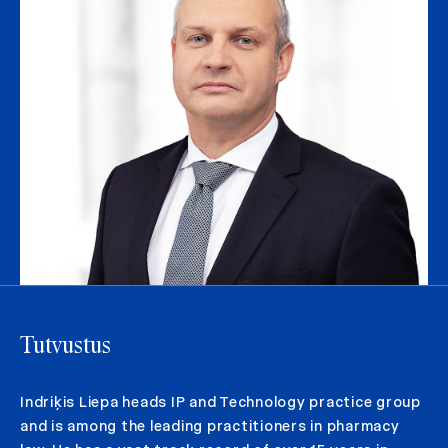
Tutvustus
Indriķis Liepa heads IP and Technology practice group
and is among the leading practitioners in pharmacy