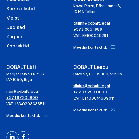
Kawe Plaza, Pärnu mnt 15,
Spetsialistid
10141, Tallinn
Meist
tallinn@cobalt.legal
Uudised
+372 665 1888
VAT: EE100049291
Karjäär
Kontaktid
Meedia kontaktid:
COBALT Läti
COBALT Leedu
Marijas iela 13 K-2 - 3,
Lvivo 21, LT-09309, Vilnius
LV-1050, Riga
vilnius@cobalt.legal
riga@cobalt.legal
+370 5250 0800
+371 6720 1800
VAT: LT100014609011
VAT: LV40203333511
Meedia kontaktid:
Meedia kontaktid: