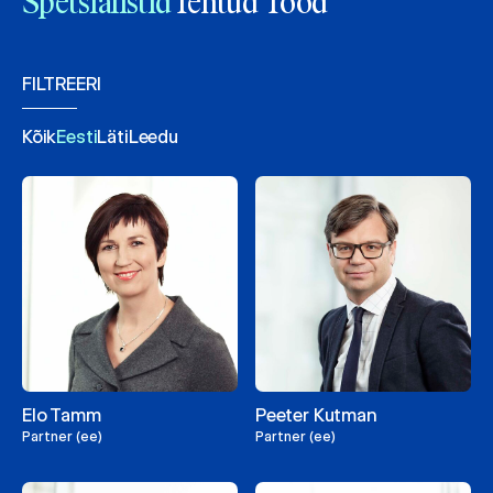
Spetsialistid
Tehtud Tööd
FILTREERI
Kõik
Eesti
Läti
Leedu
Elo Tamm
Peeter Kutman
Partner (ee)
Partner (ee)