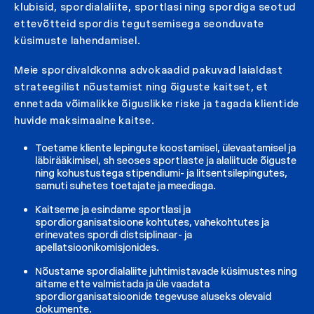
klubisid, spordialaliite, sportlasi ning spordiga seotud
ettevõtteid spordis tegutsemisega seonduvate
küsimuste lahendamisel.
Meie spordivaldkonna advokaadid pakuvad laialdast
strateegilist nõustamist ning õiguste kaitset, et
ennetada võimalikke õiguslikke riske ja tagada klientide
huvide maksimaalne kaitse.
Toetame kliente lepingute koostamisel, ülevaatamisel ja
läbirääkimisel, sh seoses sportlaste ja alaliitude õiguste
ning kohustustega stipendiumi- ja litsentsilepingutes,
samuti suhetes toetajate ja meediaga.
Kaitseme ja esindame sportlasi ja
spordiorganisatsioone kohtutes, vahekohtutes ja
erinevates spordi distsiplinaar- ja
apellatsioonikomisjonides.
Nõustame spordialaliite juhtimistavade küsimustes ning
aitame ette valmistada ja üle vaadata
spordiorganisatsioonide tegevuse aluseks olevaid
dokumente.