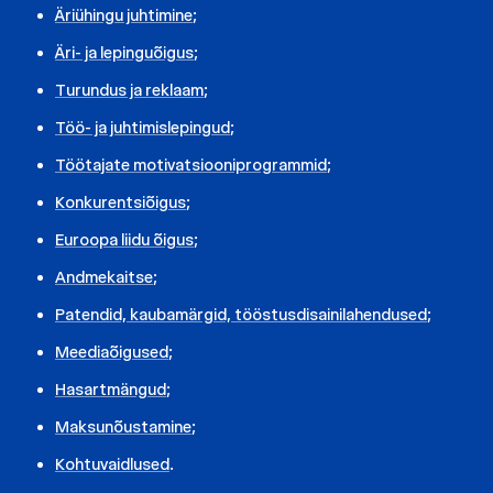
Äriühingu juhtimine
;
Äri- ja lepinguõigus
;
Turundus ja reklaam
;
Töö- ja juhtimislepingud
;
Töötajate motivatsiooniprogrammid
;
Konkurentsiõigus
;
Euroopa liidu õigus
;
Andmekaitse
;
Patendid, kaubamärgid, tööstusdisainilahendused
;
Meediaõigused
;
Hasartmängud
;
Maksunõustamine
;
Kohtuvaidlused
.