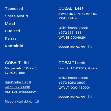
COBALT Eesti
Teenused
Kawe Plaza, Pärnu mnt 15,
Spetsialistid
10141, Tallinn
Meist
tallinn@cobalt.legal
Uudised
+372 665 1888
VAT: EE100049291
Karjäär
Kontaktid
Meedia kontaktid:
COBALT Läti
COBALT Leedu
Marijas iela 13 K-2 - 3,
Lvivo 21, LT-09309, Vilnius
LV-1050, Riga
vilnius@cobalt.legal
riga@cobalt.legal
+370 5250 0800
+371 6720 1800
VAT: LT100014609011
VAT: LV40203333511
Meedia kontaktid:
Meedia kontaktid: