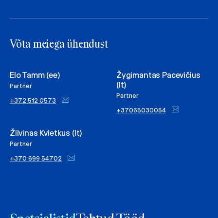
Võta meiega ühendust
Elo Tamm (ee)
Žygimantas Pacevičius
(lt)
Partner
Partner
+372 512 0573
+37065030054
Žilvinas Kvietkus (lt)
Partner
+370 699 54702