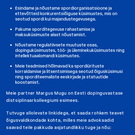
Esindame ja nõustame spordiorganisatsioone ja
ettevõtteid konkurentsiõiguse küsimustes, mis on
seotud spordi kui majandustegevusega.
Pakume sporditegevuse rahastamise ja
maksuküsimuste alast nõustamist.
Nõustame regulatiivsete muutuste osas,
dopinguküsimustes, töö- ja üleminekuküsimustes ning
intellektuaalomandi küsimustes.
Meie teadmised hõlmavad ka spordiürituste
korraldamise ja litsentsimisega seotud õigusküsimusi
ning sporditeemaliste eeskirjade ja statuutide
koostamist.
Meie partner Margus Mugu on Eesti dopinguvastase
distsiplinaarkolleegiumi esimees.
Tutvuge allolevate linkidega, et saada rohkem teavet
õigusvaldkondade kohta, milles meie advokaadid
saavad teile pakkuda asjatundlikku tuge ja nõu: