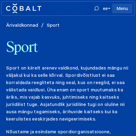
ee
Menu
Ärivaldkonnad
/
Sport
Sport
Sport on kiirelt arenev valdkond, kujundades mängu nii
väljakul kui ka selle kõrval. Spordivõistlust ei saa
korraldada reegliteta ning seal, kus on reeglid, ei saa
välistada vaidlusi. Üha enam on sport muutumaks ka
äriks, mis vajab kasvuks, juhtimiseks ning kaitseks
juriidilist tuge. Asjatundlik juriidiline tugi on oluline nii
ausa mängu tagamiseks, ärihuvide kaitseks kui ka
keerulistes eeskirjades navigeerimiseks.
Nõustame ja esindame spordiorganisatsioone,