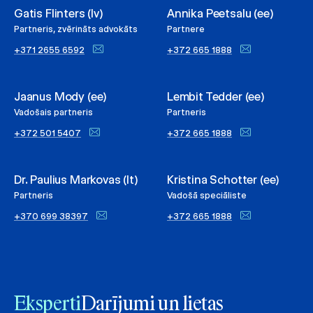
Gatis Flinters (lv)
Annika Peetsalu (ee)
Partneris, zvērināts advokāts
Partnere
+371 2655 6592
+372 665 1888
Jaanus Mody (ee)
Lembit Tedder (ee)
Vadošais partneris
Partneris
+372 501 5407
+372 665 1888
Dr. Paulius Markovas (lt)
Kristina Schotter (ee)
Partneris
Vadošā speciāliste
+370 699 38397
+372 665 1888
Eksperti
Darījumi un lietas