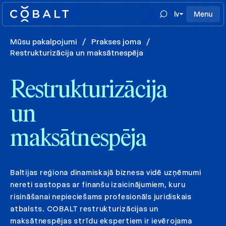
lv
Menu
Mūsu pakalpojumi
/
Prakses joma
/
Restrukturizācija un maksātnespēja
Restrukturizācija
un
maksātnespēja
Baltijas reģiona dinamiskajā biznesa vidē uzņēmumi
nereti sastopas ar finanšu izaicinājumiem, kuru
risināšanai nepieciešams profesionāls juridiskais
atbalsts. COBALT restrukturizācijas un
maksātnespējas strīdu ekspertiem ir ievērojama