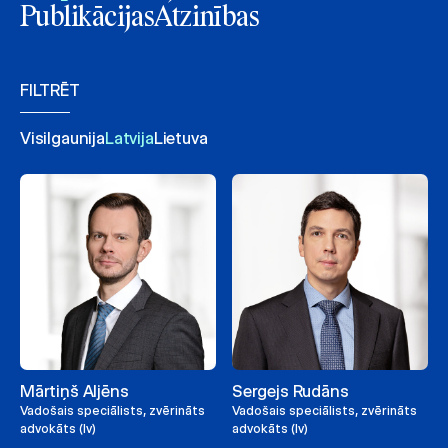
Publikācijas
Atzinības
FILTRĒT
Visi
Igaunija
Latvija
Lietuva
Mārtiņš Aljēns
Sergejs Rudāns
Vadošais speciālists, zvērināts
Vadošais speciālists, zvērināts
advokāts (lv)
advokāts (lv)