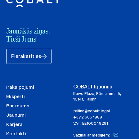
Jaunākās ziņas.
Tieši Jums!
Pierakstīties
COBALT Igaunija
Pakalpojumi
Kawe Plaza, Pärnu mnt 15,
Eksperti
10141, Tallinn
Par mums
tallinn@cobalt.legal
Jaunumi
+372 665 1888
VAT: EE100049291
Karjera
Kontakti
Saziņai ar medijiem: