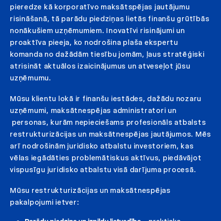
pieredze kā korporatīvo maksātspējas jautājumu
risināšanā, tā parādu piedziņas lietās finanšu grūtībās
nonākušiem uzņēmumiem. Inovatīvi risinājumi un
proaktīva pieeja, ko nodrošina plaša ekspertu
komanda no dažādām tiesību jomām, ļaus stratēģiski
atrisināt aktuālos izaicinājumus un atveseļot jūsu
uzņēmumu.
Mūsu klientu lokā ir finanšu iestādes, dažādu nozaru
uzņēmumi, maksātnespējas administratori un
personas, kurām nepieciešams profesionāls atbalsts
restrukturizācijas un maksātnespējas jautājumos. Mēs
arī nodrošinām juridisko atbalstu investoriem, kas
vēlas iegādāties problemātiskus aktīvus, piedāvājot
vispusīgu juridisko atbalstu visā darījuma procesā.
Mūsu restrukturizācijas un maksātnespējas
pakalpojumi ietver: