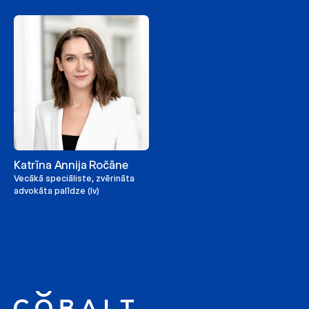
Katrīna Annija Ročāne
Vecākā speciāliste, zvērināta
advokāta palīdze (lv)