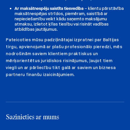
Ar maksātnespēju saistīta tiesvedība
– klientu pārstāvība
maksātnespējas strīdos, piemēram, saistībā ar
nepieciešamību veikt kādu saņemto maksājumu
atmaksu, izlietot ķīlas tiesību vai risināt vadības
atbildības jautājumus.
Pateicoties mūsu padziļinātajai izpratnei par Baltijas
tirgu, apvienojumā ar plašu profesionālo pieredzi, mēs
nodrošinām saviem klientiem praktiskus un
mērķorientētus juridiskos risinājumus, ļaujot tiem
viegli un ar pārliecību tikt galā ar saviem un biznesa
partneru finanšu izaicinājumiem.
Sazinieties ar mums