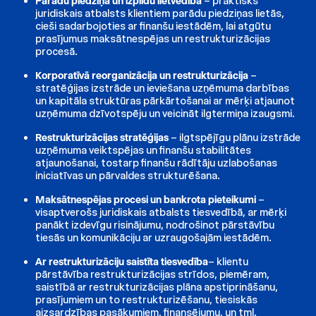
Parādu piedziņa un izpildu lietvedība
– praktisks
juridiskais atbalsts klientiem parādu piedziņas lietās,
cieši sadarbojoties ar finanšu iestādēm, lai atgūtu
prasījumus maksātnespējas un restrukturizācijas
procesā.
Korporatīvā reorganizācija un restrukturizācija
–
stratēģijas izstrāde un ieviešana uzņēmuma darbības
un kapitāla struktūras pārkārtošanai ar mērķi atjaunot
uzņēmuma dzīvotspēju un veicināt ilgtermiņa izaugsmi.
Restrukturizācijas stratēģijas
– ilgtspējīgu plānu izstrāde
uzņēmuma veiktspējas un finanšu stabilitātes
atjaunošanai, tostarp finanšu rādītāju uzlabošanas
iniciatīvas un pārvaldes strukturēšana.
Maksātnespējas procesi un bankrota pieteikumi
–
visaptverošs juridiskais atbalsts tiesvedībā, ar mērķi
panākt izdevīgu risinājumu, nodrošinot pārstāvību
tiesās un komunikāciju ar uzraugošajām iestādēm.
Ar restrukturizāciju saistīta tiesvedība
– klientu
pārstāvība restrukturizācijas strīdos, piemēram,
saistībā ar restrukturizācijas plāna apstiprināšanu,
prasījumiem un to restrukturizēšanu, tiesiskās
aizsardzības pasākumiem, finansējumu, un tml.